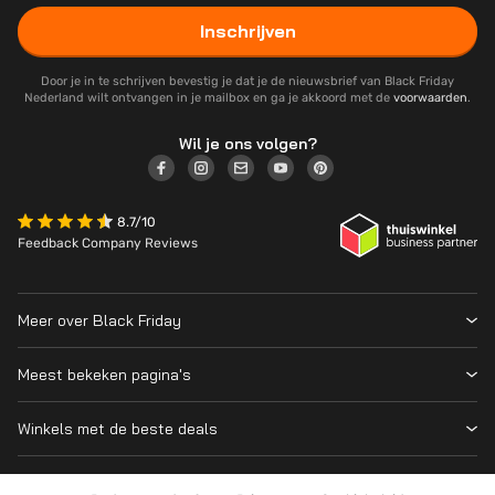
Inschrijven
Door je in te schrijven bevestig je dat je de nieuwsbrief van Black Friday
Nederland wilt ontvangen in je mailbox en ga je akkoord met de
voorwaarden
.
Wil je ons volgen?
8.7/10
Feedback Company Reviews
Meer over Black Friday
Black Friday 2026
Meest bekeken pagina's
Wanneer is Black Friday?
Winkeloverzicht
Cyber Monday 2026
Winkels met de beste deals
Black Friday Deals
Over ons
MediaMarkt
Prijsvergelijker
Adverteren