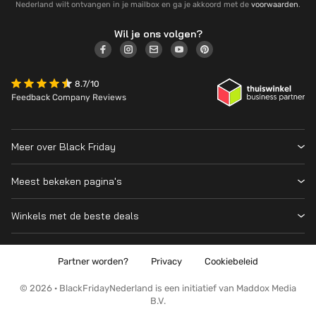
Nederland wilt ontvangen in je mailbox en ga je akkoord met de
voorwaarden
.
Wil je ons volgen?
8.7/10
Feedback Company Reviews
Meer over Black Friday
Black Friday 2026
Meest bekeken pagina's
Wanneer is Black Friday?
Winkeloverzicht
Cyber Monday 2026
Winkels met de beste deals
Black Friday Deals
Over ons
MediaMarkt
Prijsvergelijker
Adverteren
Coolblue
Partner worden?
Privacy
Cookiebeleid
Apple
Contact
Bol
PS5
Kennis en advies
© 2026 · BlackFridayNederland is een initiatief van Maddox Media
Amazon
B.V.
PlayStation
Wat is Black Friday?