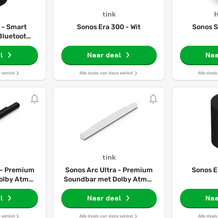
tink
H
 - Smart
Sonos Era 300 - Wit
Sonos S
 Bluetooth -
g - Stereo
Zwart
l
Naar deal
Naa
e winkel
Alle deals van deze winkel
Alle deal
tink
 - Premium
Sonos Arc Ultra - Premium
Sonos E
olby Atmos
Soundbar met Dolby Atmos
t
- Wit
l
Naar deal
Naa
e winkel
Alle deals van deze winkel
Alle deal