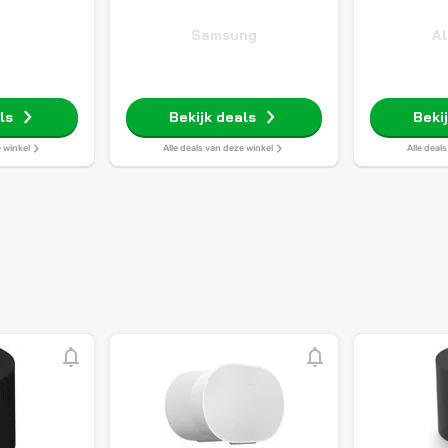
o
Samsung
Al
ls
Bekijk deals
Beki
e winkel
Alle deals van deze winkel
Alle deal