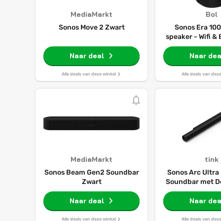
MediaMarkt
Bol
Sonos Move 2 Zwart
Sonos Era 100
speaker - Wifi &
Spraakbedienin
Naar deal
geluid - 
Naar dea
Alle deals van deze winkel
Alle deals van dez
MediaMarkt
tink
Sonos Beam Gen2 Soundbar
Sonos Arc Ultra
Zwart
Soundbar met D
- Zwar
Naar deal
Naar dea
Alle deals van deze winkel
Alle deals van dez