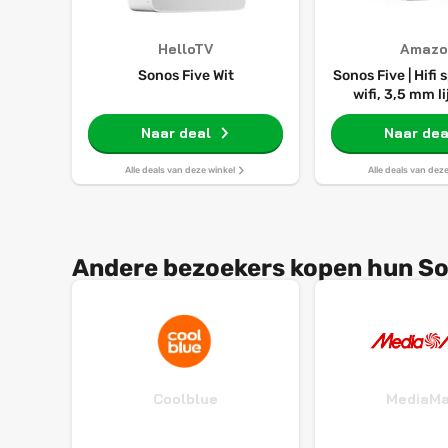
HelloTV
Amazo
Sonos Five Wit
Sonos Five | Hifi
wifi, 3,5 mm li
ondersteuning v
Naar deal
audiostreami
Naar dea
Alle deals van deze winkel
Alle deals van dez
Andere bezoekers kopen hun Son
Coolblue
MediaMa