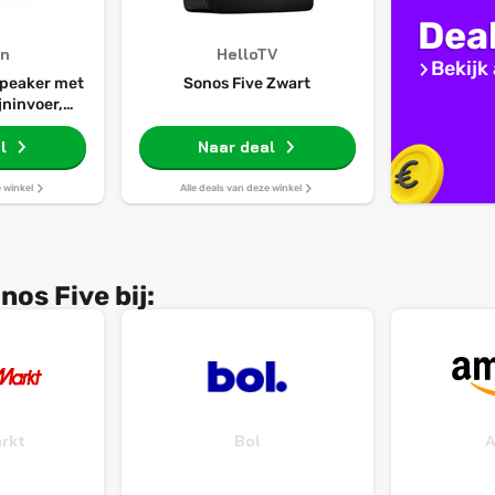
Dea
n
HelloTV
Bekijk 
 speaker met
Sonos Five Zwart
jninvoer,
oor hi-res
ng - Wit
l
Naar deal
e winkel
Alle deals van deze winkel
os Five bij:
rkt
Bol