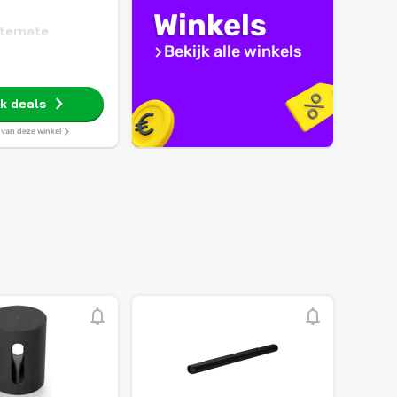
Winkels
ternate
Bekijk alle winkels
jk deals
s van deze winkel