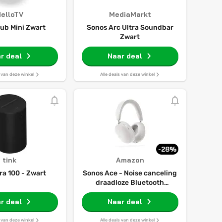
elloTV
MediaMarkt
ub Mini Zwart
Sonos Arc Ultra Soundbar
Zwart
r deal
Naar deal
s van deze winkel
Alle deals van deze winkel
-28%
tink
Amazon
ra 100 - Zwart
Sonos Ace - Noise canceling
draadloze Bluetooth
koptelefoon - tot 30 uur
r deal
batterij - Spatial Audio,
Naar deal
dynamische head tracking -
wit
s van deze winkel
Alle deals van deze winkel