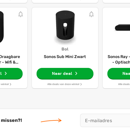
Bol
 Draagbare
Sonos Sub Mini Zwart
Sonos Ray 
 - Wifi &
- Optisch
ot 24 uur
Speech 
uur -
l
Naar deal
Compact 
Naa
g - Zwart
e winkel
Alle deals van deze winkel
Alle deal
t missen?!