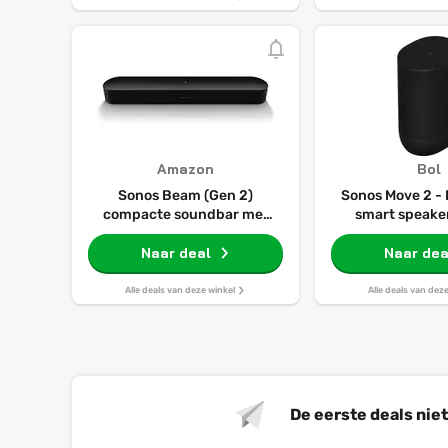
Amazon
Bol
Sonos Beam (Gen 2)
Sonos Move 2 -
compacte soundbar met
smart speaker
Dolby Atmos en
Bluetooth - T
stembediening - zwart
Naar deal
batterijd
Naar dea
Waterbestendi
Alle deals van deze winkel
Alle deals van dez
De eerste deals nie