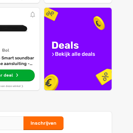
Deals
Bol
Bekijk alle deals
- Smart soundbar
e aansluiting -
Enhancement -
design - Zwart
r deal
s van deze winkel
Inschrijven