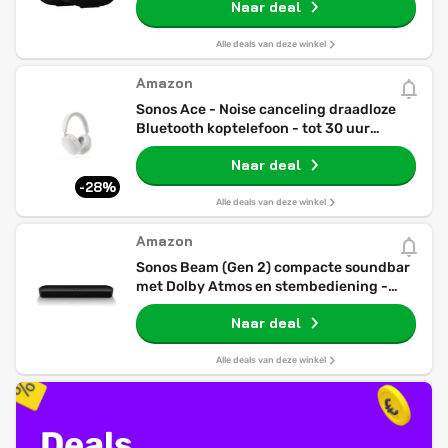
Naar deal
Alle deals van deze winkel
Amazon
Sonos Ace - Noise canceling draadloze
Bluetooth koptelefoon - tot 30 uur
batterij - Spatial Audio, dynamische
Naar deal
head tracking - wit
-28%
Alle deals van deze winkel
Amazon
Sonos Beam (Gen 2) compacte soundbar
met Dolby Atmos en stembediening -
zwart
Naar deal
Alle deals van deze winkel
Deals