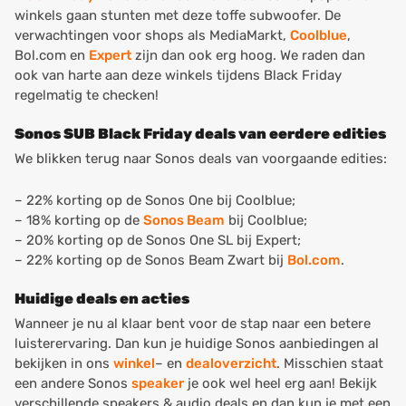
winkels gaan stunten met deze toffe subwoofer. De
verwachtingen voor shops als MediaMarkt,
Coolblue
,
Bol.com en
Expert
zijn dan ook erg hoog. We raden dan
ook van harte aan deze winkels tijdens Black Friday
regelmatig te checken!
Sonos SUB Black Friday deals van eerdere edities
We blikken terug naar Sonos deals van voorgaande edities:
– 22% korting op de Sonos One bij Coolblue;
– 18% korting op de
Sonos Beam
bij Coolblue;
– 20% korting op de Sonos One SL bij Expert;
– 22% korting op de Sonos Beam Zwart bij
Bol.com
.
Huidige deals en acties
Wanneer je nu al klaar bent voor de stap naar een betere
luisterervaring. Dan kun je huidige Sonos aanbiedingen al
bekijken in ons
winkel
– en
dealoverzicht
. Misschien staat
een andere Sonos
speaker
je ook wel heel erg aan! Bekijk
verschillende speakers & audio deals en dan kun je met een