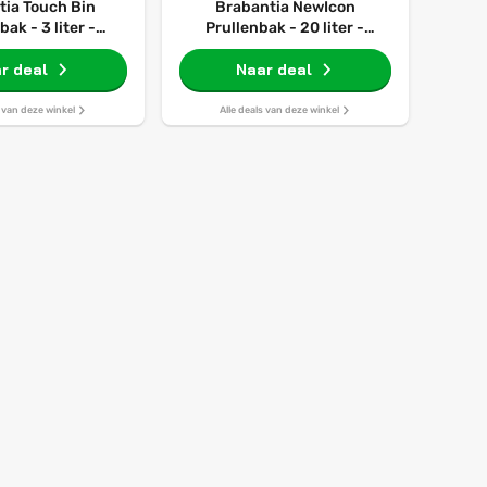
tia Touch Bin
Brabantia NewIcon
bak - 3 liter -
Prullenbak - 20 liter -
 Platinum / Matt
Platinum
r deal
el deksel
Naar deal
s van deze winkel
Alle deals van deze winkel