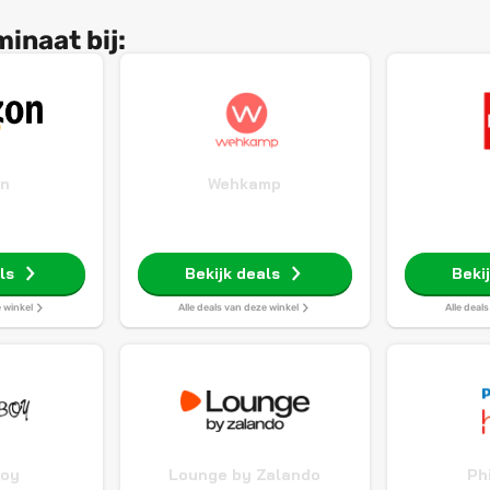
inaat bij:
n
Wehkamp
ls
Bekijk deals
Beki
e winkel
Alle deals van deze winkel
Alle deal
Boy
Lounge by Zalando
Ph