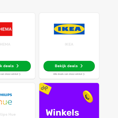
HEMA
IKEA
jk deals
Bekijk deals
s van deze winkel
Alle deals van deze winkel
Winkels
ilips Hue