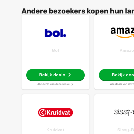
Andere bezoekers kopen hun lam
Bol
Amazo
Bekijk deals
Bekijk dea
Alle deals van deze winkel
Alle deals van dez
Kruidvat
Sissy-