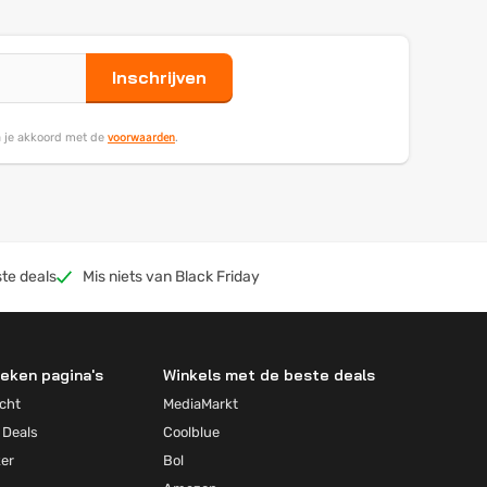
Inschrijven
voorwaarden
ga je akkoord met de
.
te deals
Mis niets van Black Friday
eken pagina's
Winkels met de beste deals
cht
MediaMarkt
 Deals
Coolblue
ker
Bol