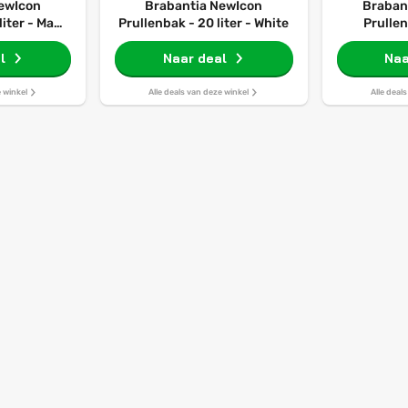
ewIcon
Brabantia NewIcon
Braban
liter - Matt
Prullenbak - 20 liter - White
Prullen
Badkamer -
l
Naar deal
Naa
Ste
e winkel
Alle deals van deze winkel
Alle deal