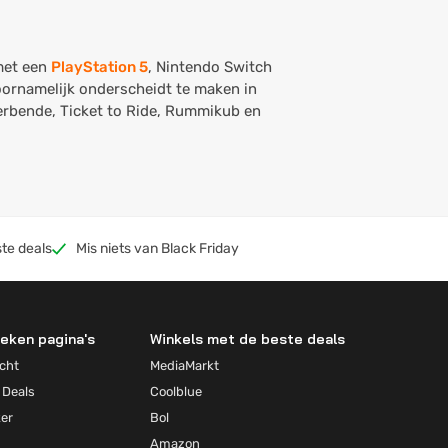
 met een
PlayStation 5
, Nintendo Switch
voornamelijk onderscheidt te maken in
verbende, Ticket to Ride, Rummikub en
te deals
Mis niets van Black Friday
eken pagina's
Winkels met de beste deals
cht
MediaMarkt
 Deals
Coolblue
ker
Bol
Amazon