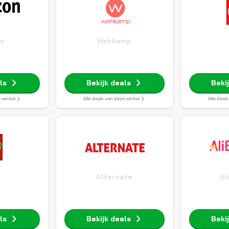
n
Wehkamp
ls
Bekijk deals
Beki
e winkel
Alle deals van deze winkel
Alle deal
O
Alternate
Al
ls
Bekijk deals
Beki