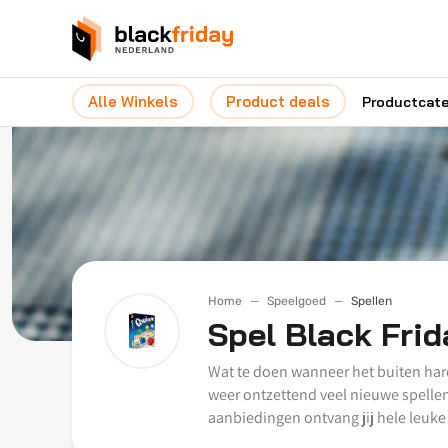
Alle Winkels
Product deals
Productcat
Home
Speelgoed
Spellen
Spel Black Fri
Wat te doen wanneer het buiten hard 
weer ontzettend veel nieuwe spellen 
aanbiedingen ontvang jij hele leuke 