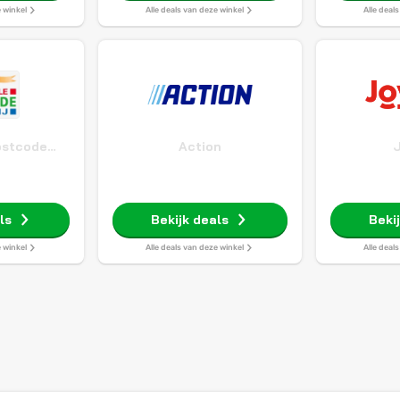
e winkel
Alle deals van deze winkel
Alle deal
ostcode
Action
j
ls
Bekijk deals
Beki
e winkel
Alle deals van deze winkel
Alle deal