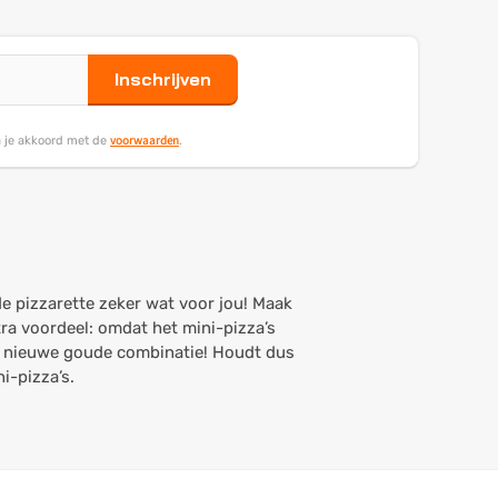
Inschrijven
voorwaarden
ga je akkoord met de
.
de pizzarette zeker wat voor jou! Maak
tra voordeel: omdat het mini-pizza’s
een nieuwe goude combinatie! Houdt dus
i-pizza’s.