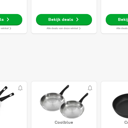
ls
Bekijk deals
Beki
e winkel
Alle deals van deze winkel
Alle deal
Coolblue
C