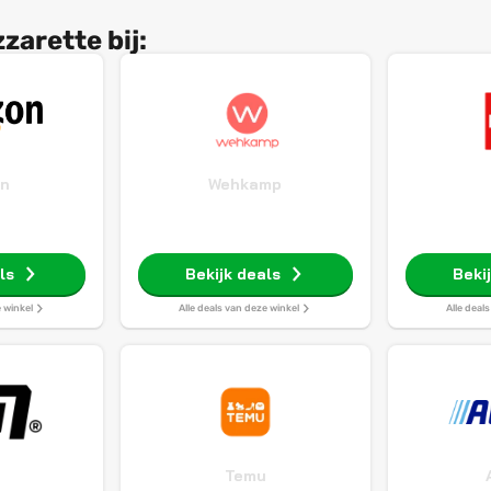
zarette bij:
n
Wehkamp
ls
Bekijk deals
Beki
e winkel
Alle deals van deze winkel
Alle deal
Temu