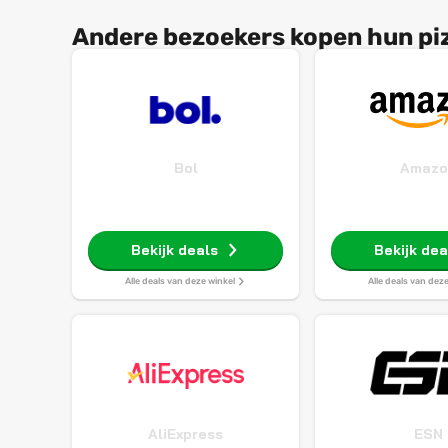
Andere bezoekers kopen hun piz
Bol
Amazo
Bekijk deals
Bekijk dea
Alle deals van deze winkel
Alle deals van dez
AliExpress
ESN