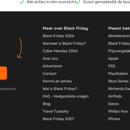
Alle acties in één overzicht
Scoor gemakkelijk de bes
Meer over Black Friday
Meest bek
Black Friday 2026
Winkeloverzi
Wanneer is Black Friday?
Black Friday
Cyber Monday 2026
Prijsvergelij
Over ons
Apple
Adverteren
PS5
Contact
PlayStation
Kennis en advies
Xbox Series 
Wat is Black Friday?
Nintendo Sw
y Nederland
FAQ - Veelgestelde vragen
AirPods
Blog
Sonos
Travel Tuesday
Philips Hue
Black Friday 2027
iPhone