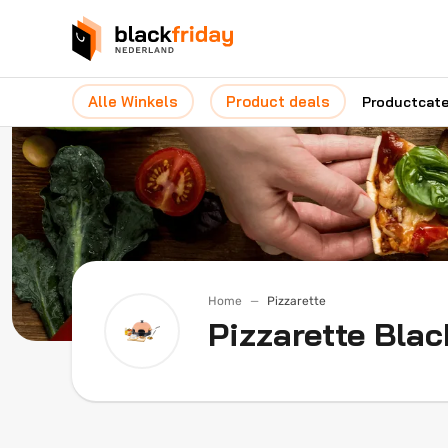
Alle Winkels
Product deals
Productcat
Home
Pizzarette
Pizzarette Bla