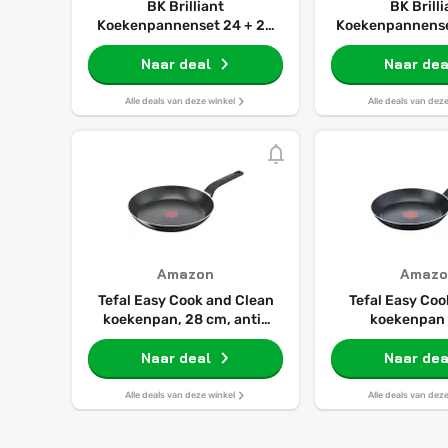
BK Brilliant
BK Brill
Koekenpannenset 24 + 28
Koekenpannenset
cm + Hapjespan
20/24/28cm - P
Naar deal
antikleeflaag -
Naar dea
inductie - Keram
Ovenbestendig t
Alle deals van deze winkel
Alle deals van dez
Koudgrepen - Zo
- Zwar
Amazon
Amazo
Tefal Easy Cook and Clean
Tefal Easy Coo
koekenpan, 28 cm, anti-
koekenpan
aanbaklaag, zwart B55506
Antiaanbaklaag
Naar deal
Naar dea
signaa
Alle deals van deze winkel
Alle deals van dez