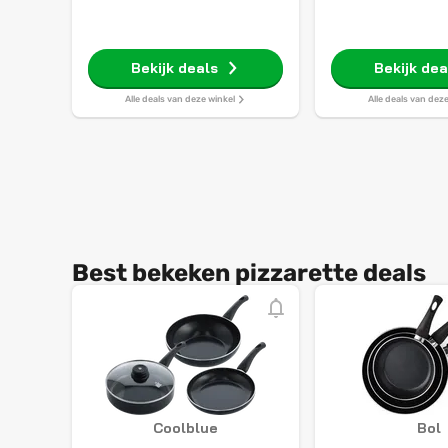
Bekijk deals
Bekijk dea
Alle deals van deze winkel
Alle deals van dez
Best bekeken pizzarette deals
Coolblue
Bol