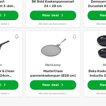
iant
BK Bold Koekenpannenset
Demeyere
 3-delig -
24 + 28 cm
Duraslide
FAS-vrije
24
 Pannenset
l
Naar deal
Naa
ische pan -
ot 160°C -
e winkel
Alle deals van deze winkel
Alle deal
nder deksel
t
n
Wehkamp
W
k & Clean
MasterClass
Beka Koek
 24cm
pannenkoekenpan (Ø28 cm)
Inductie 2
 Thermisch
cm - ke
l
l
Naar deal
Naa
aa
e winkel
Alle deals van deze winkel
Alle deal