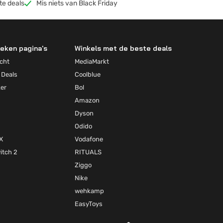
te deals
Mis niets van Black Friday
eken pagina's
Winkels met de beste deals
cht
MediaMarkt
 Deals
Coolblue
ker
Bol
Amazon
Dyson
Odido
X
Vodafone
itch 2
RITUALS
Ziggo
Nike
wehkamp
EasyToys