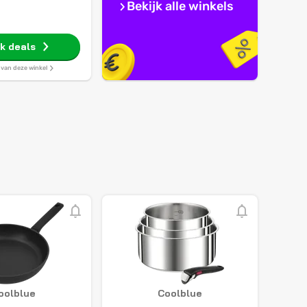
Bekijk alle winkels
jk deals
s van deze winkel
oolblue
Coolblue