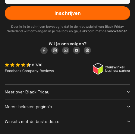
Inschrijven
Door je in te schrijven bevestig je dat je de nieuwsbrief van Black Friday
Nederland wilt ontvangen in je mailbox en ga je akkoord met de
voorwaarden
.
Wil je ons volgen?
8.7/10
Feedback Company Reviews
Meer over Black Friday
Black Friday 2026
Meest bekeken pagina's
Wanneer is Black Friday?
Winkeloverzicht
Cyber Monday 2026
Winkels met de beste deals
Black Friday Deals
Over ons
MediaMarkt
Prijsvergelijker