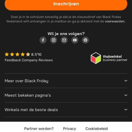
Inschrijven
Door je in te schrijven bevestig je dat je de nieuwsbrief van Black Friday
Nederland wilt ontvangen in je mailbox en ga je akkoord met de
voorwaarden
.
Wil je ons volgen?
8.7/10
Feedback Company Reviews
Meer over Black Friday
Black Friday 2026
Meest bekeken pagina's
Wanneer is Black Friday?
Winkeloverzicht
Cyber Monday 2026
Winkels met de beste deals
Black Friday Deals
Over ons
MediaMarkt
Prijsvergelijker
Adverteren
Coolblue
Partner worden?
Privacy
Cookiebeleid
Apple