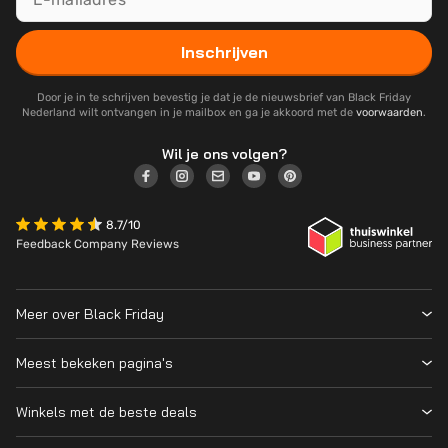
Inschrijven
Door je in te schrijven bevestig je dat je de nieuwsbrief van Black Friday
Nederland wilt ontvangen in je mailbox en ga je akkoord met de
voorwaarden
.
Wil je ons volgen?
8.7/10
Feedback Company Reviews
Meer over Black Friday
Black Friday 2026
Meest bekeken pagina's
Wanneer is Black Friday?
Winkeloverzicht
Cyber Monday 2026
Winkels met de beste deals
Black Friday Deals
Over ons
MediaMarkt