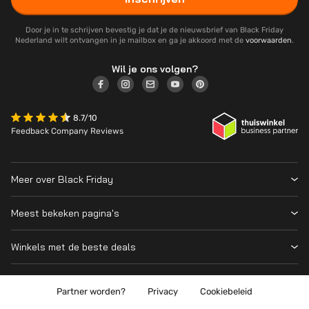
Door je in te schrijven bevestig je dat je de nieuwsbrief van Black Friday
Nederland wilt ontvangen in je mailbox en ga je akkoord met de
voorwaarden
.
Wil je ons volgen?
8.7/10
Feedback Company Reviews
Meer over Black Friday
Black Friday 2026
Meest bekeken pagina's
Wanneer is Black Friday?
Winkeloverzicht
Cyber Monday 2026
Winkels met de beste deals
Black Friday Deals
Over ons
MediaMarkt
Prijsvergelijker
Adverteren
Coolblue
Partner worden?
Privacy
Cookiebeleid
Apple
Contact