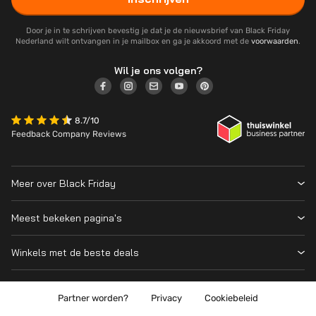
Door je in te schrijven bevestig je dat je de nieuwsbrief van Black Friday
Nederland wilt ontvangen in je mailbox en ga je akkoord met de
voorwaarden
.
Wil je ons volgen?
8.7/10
Feedback Company Reviews
Meer over Black Friday
Black Friday 2026
Meest bekeken pagina's
Wanneer is Black Friday?
Winkeloverzicht
Cyber Monday 2026
Winkels met de beste deals
Black Friday Deals
Over ons
MediaMarkt
Prijsvergelijker
Adverteren
Coolblue
Partner worden?
Privacy
Cookiebeleid
Apple
Contact