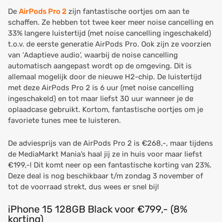
De
AirPods Pro 2
zijn fantastische oortjes om aan te
schaffen. Ze hebben tot twee keer meer noise cancelling en
33% langere luistertijd (met noise cancelling ingeschakeld)
t.o.v. de eerste generatie AirPods Pro. Ook zijn ze voorzien
van ‘Adaptieve audio’, waarbij de noise cancelling
automatisch aangepast wordt op de omgeving. Dit is
allemaal mogelijk door de nieuwe H2-chip. De luistertijd
met deze AirPods Pro 2 is 6 uur (met noise cancelling
ingeschakeld) en tot maar liefst 30 uur wanneer je de
oplaadcase gebruikt. Kortom, fantastische oortjes om je
favoriete tunes mee te luisteren.
De adviesprijs van de AirPods Pro 2 is €268,-, maar tijdens
de MediaMarkt Mania’s haal jij ze in huis voor maar liefst
€199,-! Dit komt neer op een fantastische korting van 23%.
Deze deal is nog beschikbaar t/m zondag 3 november of
tot de voorraad strekt, dus wees er snel bij!
iPhone 15 128GB Black voor €799,- (8%
korting)