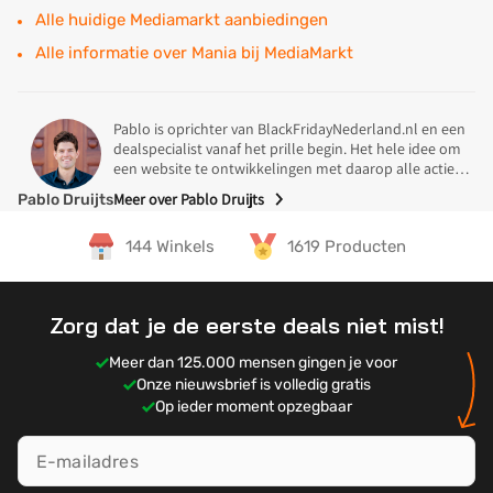
Alle huidige Mediamarkt aanbiedingen
Alle informatie over Mania bij MediaMarkt
Pablo is oprichter van BlackFridayNederland.nl en een
dealspecialist vanaf het prille begin. Het hele idee om
een website te ontwikkelingen met daarop alle acties
en deals tijdens Black Friday in Nederland kwam uit zijn
Meer over Pablo Druijts
Pablo Druijts
koker. In 2014 was Pablo op zoek naar een koelkast
Specialisme
voor een mooie prijs en stuiten daar op een Black
144 Winkels
1619 Producten
Friday deals van de MediaMarkt. Na wat onderzoek was
de conclusie dat Nederland wel een overzichtelijke
website met aanbiedingen kon gebruiken en zo
Pablo is gespecialiseerd voor het selecteren van de
geschiede.
beste deals voor:
Zorg dat je de eerste deals niet mist!
Gaming
Meer dan 125.000 mensen gingen je voor
Smartphones
Onze nieuwsbrief is volledig gratis
Op ieder moment opzegbaar
Televisies
Laptops & PC