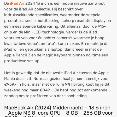
De
iPad Air
2024 13 inch is een mooie nieuwe aanwinst
voor de iPad Air collectie. Hij beschikt over
indrukwekkende specificaties, waaronder de soepele
prestaties, snelle multitasking, scherp resolutie display en
een meeslepende kijkervaring. Dit allemaal door de A16-
chip en de Mini-LED-technologie. Verder is de iPad
voorzien van voor én achter camera’s waarmee je hoog
kwalitatieve video’s en foto’s kunt maken. En mocht je de
iPad willen gebruiken als laptop, dan creëer je met de
Apple Pencil 3 en de Magic Keyboard binnen no-time een
productieve set-up.
Het is geweldig dat de nieuwste iPad Air tussen de Apple
Mania deals zit. Normaal gezien haal je hem namelijk voor
€939,- in huis, maar met de ruim 9% korting kost hij je dit
weekend nog maar €849,-. Je hebt nog tot aankomende
zondag om te profiteren van deze aanbieding.
MacBook Air
(2024) Middernacht – 13.6 inch
– Apple M3 8-core GPU – 8 GB – 256 GB
voor