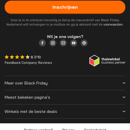
Inschrijven
Door je in te schrijven bevestig je dat je de nieuwsbrief van Black Friday
Nederland wilt ontvangen in je mailbox en ga je akkoord met de
voorwaarden
.
Wil je ons volgen?
8.7/10
Feedback Company Reviews
Meer over Black Friday
Black Friday 2026
Meest bekeken pagina's
Wanneer is Black Friday?
Winkeloverzicht
Cyber Monday 2026
Winkels met de beste deals
Black Friday Deals
Over ons
MediaMarkt
Prijsvergelijker
Adverteren
Coolblue