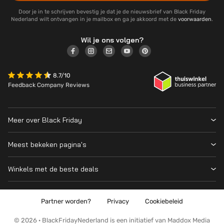
Door je in te schrijven bevestig je dat je de nieuwsbrief van Black Friday
Nederland wilt ontvangen in je mailbox en ga je akkoord met de
voorwaarden
.
Wil je ons volgen?
8.7/10
Feedback Company Reviews
Meer over Black Friday
Black Friday 2026
Meest bekeken pagina's
Wanneer is Black Friday?
Winkeloverzicht
Cyber Monday 2026
Winkels met de beste deals
Black Friday Deals
Over ons
MediaMarkt
Prijsvergelijker
Adverteren
Coolblue
Partner worden?
Privacy
Cookiebeleid
Apple
Contact
Bol
PS5
Kennis en advies
© 2026 · BlackFridayNederland is een initiatief van Maddox Media