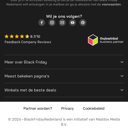
Door je in te schrijven bevestig je dat je de nieuwsbrief van Black Friday
Nederland wilt ontvangen in je mailbox en ga je akkoord met de
voorwaarden
.
Wil je ons volgen?
8.7/10
Feedback Company Reviews
Meer over Black Friday
Black Friday 2026
Meest bekeken pagina's
Wanneer is Black Friday?
Winkeloverzicht
Cyber Monday 2026
Winkels met de beste deals
Black Friday Deals
Over ons
MediaMarkt
Prijsvergelijker
Adverteren
Coolblue
Partner worden?
Privacy
Cookiebeleid
Apple
Contact
Bol
PS5
Kennis en advies
© 2026 · BlackFridayNederland is een initiatief van Maddox Media
Amazon
B.V.
PlayStation
Wat is Black Friday?