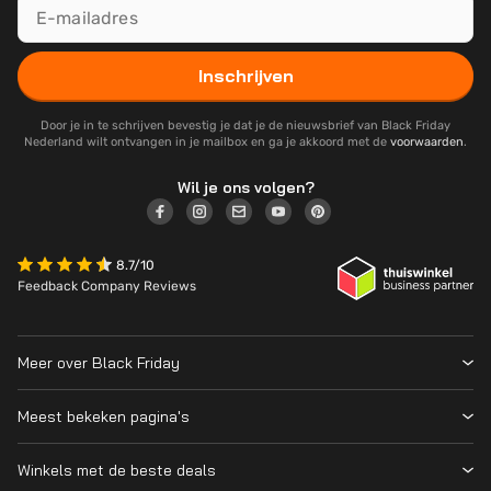
Inschrijven
Door je in te schrijven bevestig je dat je de nieuwsbrief van Black Friday
Nederland wilt ontvangen in je mailbox en ga je akkoord met de
voorwaarden
.
Wil je ons volgen?
8.7/10
Feedback Company Reviews
Meer over Black Friday
Black Friday 2026
Meest bekeken pagina's
Wanneer is Black Friday?
Winkeloverzicht
Cyber Monday 2026
Winkels met de beste deals
Black Friday Deals