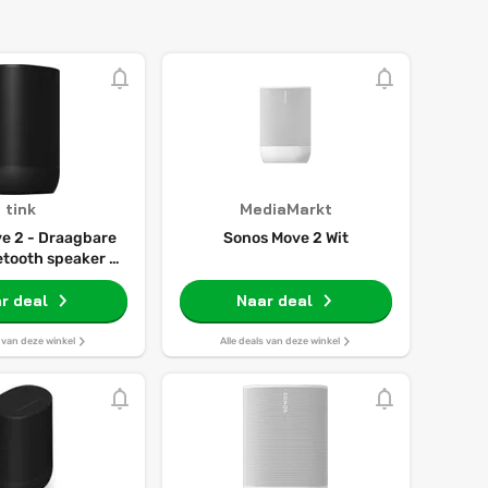
tink
MediaMarkt
e 2 - Draagbare
Sonos Move 2 Wit
etooth speaker -
zwart
r deal
Naar deal
s van deze winkel
Alle deals van deze winkel