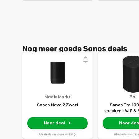
Nog meer goede Sonos deals
MediaMarkt
Bol
Sonos Move 2 Zwart
Sonos Era 100
speaker - Wifi &
Spraakbedienin
Naar deal
geluid - 
Naar dea
Alle deals van deze winkel
Alle deals van dez