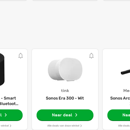
tink
Me
 - Smart
Sonos Era 300 - Wit
Sonos Arc
 Bluetooth -
g - Stereo
Zwart
l
Naar deal
Naa
e winkel
Alle deals van deze winkel
Alle deal