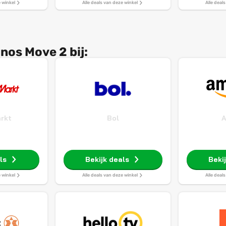
e winkel
Alle deals van deze winkel
Alle deal
os Move 2 bij:
rkt
Bol
ls
Bekijk deals
Beki
e winkel
Alle deals van deze winkel
Alle deal