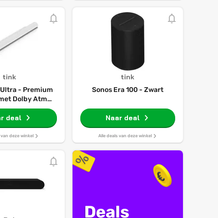
tink
tink
 Ultra - Premium
Sonos Era 100 - Zwart
met Dolby Atmos
- Wit
r deal
Naar deal
s van deze winkel
Alle deals van deze winkel
Deals