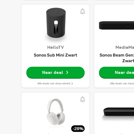
HelloTV
MediaMa
Sonos Sub Mini Zwart
Sonos Beam Gen
Zwar
Naar deal
Naar dea
Alle deals van deze winkel
Alle deals van dez
-28%