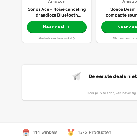
Amazon
Amazo
Sonos Ace - Noise canceling
Sonos Beam 
draadloze Bluetooth
compacte sou
koptelefoon - tot 30 uur
Dolby Atm
batterij - Spatial Audio,
Naar deal
stembediening
Naar dea
dynamische head tracking -
wit
Alle deals van deze winkel
Alle deals van dez
De eerste deals nie
Door je in te schrijven bevesti
144 Winkels
1572 Producten