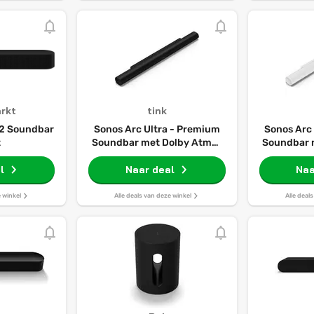
rkt
tink
2 Soundbar
Sonos Arc Ultra - Premium
Sonos Arc
t
Soundbar met Dolby Atmos
Soundbar 
- Zwart
l
Naar deal
Naa
e winkel
Alle deals van deze winkel
Alle deal