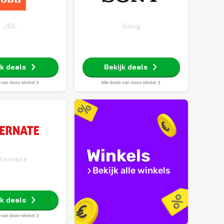
JBL
Sony
jk deals
Bekijk deals
s van deze winkel
Alle deals van deze winkel
Winkels
ternate
Bekijk alle winkels
jk deals
s van deze winkel