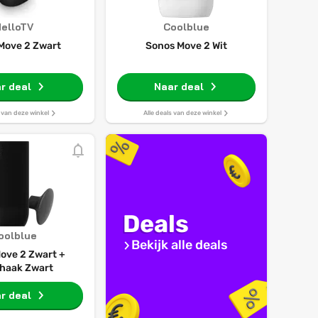
elloTV
Coolblue
Move 2 Zwart
Sonos Move 2 Wit
r deal
Naar deal
s van deze winkel
Alle deals van deze winkel
Deals
oolblue
Bekijk alle deals
ove 2 Zwart +
haak Zwart
r deal