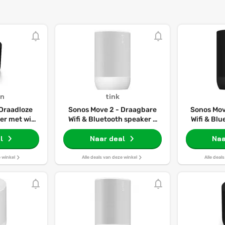
n
tink
 Draadloze
Sonos Move 2 - Draagbare
Sonos Mov
r met wifi,
Wifi & Bluetooth speaker -
Wifi & Blu
n Alexa, 24
wit
, draadloze
l
Naar deal
Naa
Zwart
e winkel
Alle deals van deze winkel
Alle deal