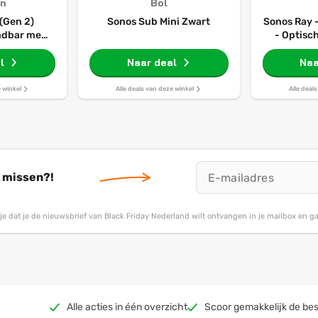
n
Bol
(Gen 2)
Sonos Sub Mini Zwart
Sonos Ray 
ndbar met
- Optisch
os en
Speech 
 - zwart
l
Naar deal
Compact 
Naa
e winkel
Alle deals van deze winkel
Alle deal
t missen?!
g je dat je de nieuwsbrief van Black Friday Nederland wilt ontvangen in je mailbox en 
Alle acties in één overzicht
Scoor gemakkelijk de bes