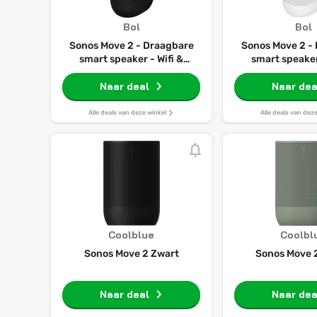
Bol
Bol
Sonos Move 2 - Draagbare
Sonos Move 2 -
smart speaker - Wifi &
smart speaker
Bluetooth - Tot 24 uur
Bluetooth - T
batterijduur -
Naar deal
batterijd
Naar dea
Waterbestendig - Zwart
Waterbestend
Alle deals van deze winkel
Alle deals van dez
Coolblue
Coolbl
Sonos Move 2 Zwart
Sonos Move 
Naar deal
Naar dea