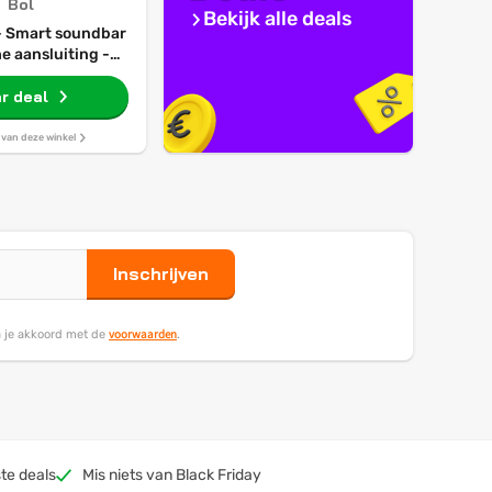
Bol
Bekijk alle deals
- Smart soundbar
e aansluiting -
Enhancement -
design - Zwart
r deal
s van deze winkel
Inschrijven
voorwaarden
ga je akkoord met de
.
te deals
Mis niets van Black Friday