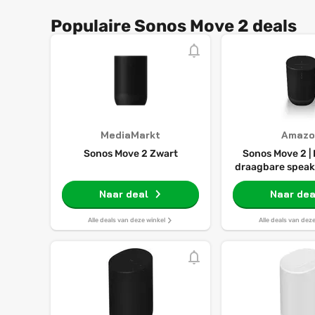
Populaire Sonos Move 2 deals
MediaMarkt
Amazo
Sonos Move 2 Zwart
Sonos Move 2 |
draagbare speake
bluetooth, Amazo
Naar deal
uur batterijduur
Naar dea
oplader - 
Alle deals van deze winkel
Alle deals van dez