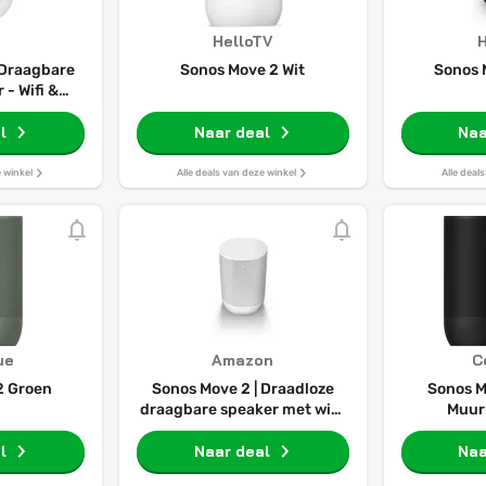
HelloTV
H
 Draagbare
Sonos Move 2 Wit
Sonos 
 - Wifi &
ot 24 uur
uur -
l
Naar deal
Naa
ig - Wit
e winkel
Alle deals van deze winkel
Alle deal
ue
Amazon
C
2 Groen
Sonos Move 2 | Draadloze
Sonos M
draagbare speaker met wifi,
Muur
bluetooth, Amazon Alexa, 24
l
uur batterijduur, draadloze
Naar deal
Naa
oplader - Wit