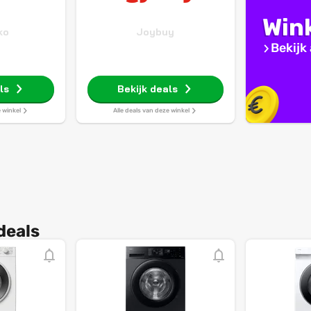
Win
ko
Joybuy
Bekijk 
ls
Bekijk deals
e winkel
Alle deals van deze winkel
deals