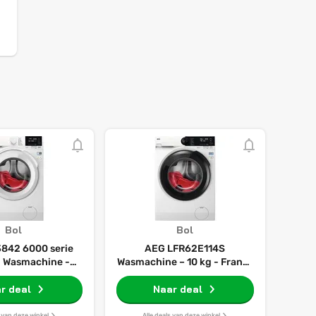
Bol
Bol
842 6000 serie
AEG LFR62E114S
- Wasmachine - 8
Wasmachine – 10 kg - Franse
- 1400 rpm
scherm - 6000 Serie -
r deal
ProSense‑technologie –
Naar deal
Energieklasse A
s van deze winkel
Alle deals van deze winkel