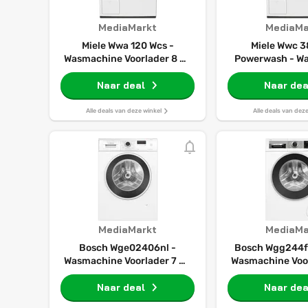
MediaMarkt
MediaMa
Miele Wwa 120 Wcs -
Miele Wwc 3
Wasmachine Voorlader 8 Kg
Powerwash - W
1400 Rpm 72 Db
Voorlader 8 Kg 
Naar deal
Naar dea
Db
Alle deals van deze winkel
Alle deals van dez
MediaMarkt
MediaMa
Bosch Wge02406nl -
Bosch Wgg244fs
Wasmachine Voorlader 7 Kg
Wasmachine Voor
1400 Rpm 72 Db
1400 Rpm 
Naar deal
Automatisch
Naar dea