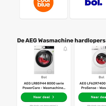
De AEG Wasmachine hardlopers 
Bol
Bol
AEG LR85944 8000 serie
AEG LF62R7400 
PowerCare - Wasmachine -
ProSense - Was
Energielabel A - 1400 toeren
Energielabel A -
Naar deal
- 9 kg
- 7 kg - 
Naar dea
Alle deals van deze winkel
Alle deals van dez