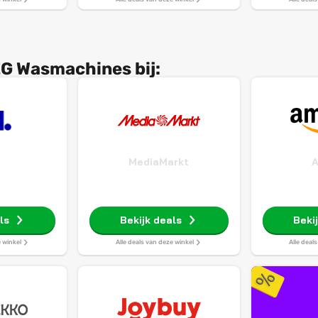
G Wasmachines bij:
MediaMarkt
ls
Bekijk deals
Beki
e winkel
Alle deals van deze winkel
Alle deal