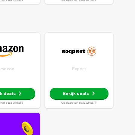
Amazon
Expert
jk deals
Bekijk deals
s van deze winkel
Alle deals van deze winkel