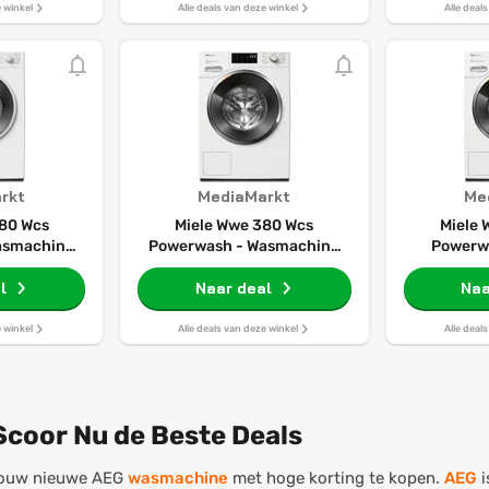
e winkel
Alle deals van deze winkel
Alle deal
rkt
MediaMarkt
Me
80 Wcs
Miele Wwe 380 Wcs
Miele
asmachine
Powerwash - Wasmachine
Powerw
1400 Rpm 72
Voorlader 8 Kg 1400 Rpm 68
Wasmachin
l
Naar deal
Db
1400
Naa
Automat
e winkel
Alle deals van deze winkel
Alle deal
Scoor Nu de Beste Deals
jouw nieuwe AEG
wasmachine
met hoge korting te kopen.
AEG
i