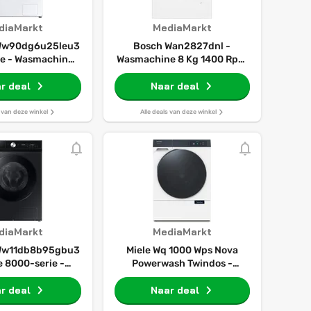
diaMarkt
MediaMarkt
Ww90dg6u25leu3
Bosch Wan2827dnl -
ie - Wasmachine
Wasmachine 8 Kg 1400 Rpm
r 9 Kg 1400 Rpm
72 Db
r deal
Naar deal
s van deze winkel
Alle deals van deze winkel
diaMarkt
MediaMarkt
Ww11db8b95gbu3
Miele Wq 1000 Wps Nova
 8000-serie -
Powerwash Twindos -
 Voorlader 11 Kg
Wasmachine Voorlader 9 Kg
 Rpm 72 Db
r deal
1600 Rpm 67 Db
Naar deal
isch Doseren
Automatisch Doseren