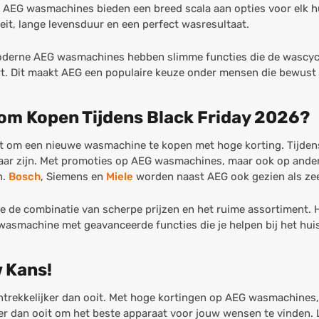
 AEG wasmachines bieden een breed scala aan opties voor elk hu
eit, lange levensduur en een perfect wasresultaat.
Moderne AEG wasmachines hebben slimme functies die de wascy
art. Dit maakt AEG een populaire keuze onder mensen die bewus
om Kopen Tijdens Black Friday 2026?
t om een nieuwe wasmachine te kopen met hoge korting. Tijdens 
kbaar zijn. Met promoties op AEG wasmachines, maar ook op and
n.
Bosch
, Siemens en
Miele
worden naast AEG ook gezien als ze
e de combinatie van scherpe prijzen en het ruime assortiment.
asmachine met geavanceerde functies die je helpen bij het hu
w Kans!
antrekkelijker dan ooit. Met hoge kortingen op AEG wasmachines,
ker dan ooit om het beste apparaat voor jouw wensen te vinden. 