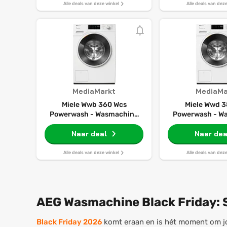
Alle deals van deze winkel
Alle deals van dez
MediaMarkt
MediaMa
Miele Wwb 360 Wcs
Miele Wwd 3
Powerwash - Wasmachine
Powerwash - W
Voorlader 8 Kg 1400 Rpm 72
Voorlader 9 Kg 
Naar deal
Db
Naar dea
Db
Alle deals van deze winkel
Alle deals van dez
AEG Wasmachine Black Friday: 
Black Friday 2026
komt eraan en is hét moment om 