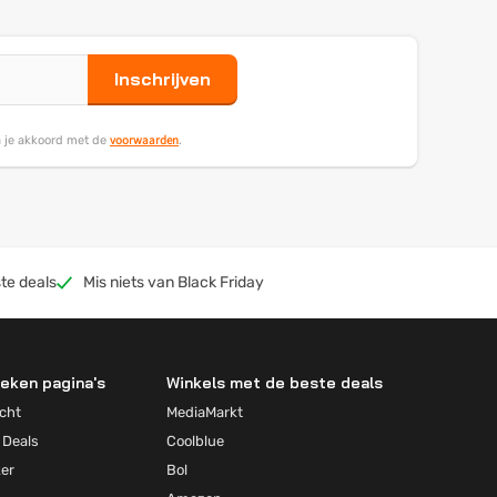
Inschrijven
voorwaarden
ga je akkoord met de
.
te deals
Mis niets van Black Friday
eken pagina's
Winkels met de beste deals
cht
MediaMarkt
 Deals
Coolblue
ker
Bol