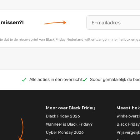
Aluminium
t missen?!
g je dat je de nieuwsbrief van Black Friday Nederland wilt ontvangen in je mailbox en 
Alle acties in één overzicht
Scoor gemakkelijk de bes
Meer over Black Friday
Meest bek
Black Friday 2026
Winkeloverzi
Wanneer is Black Friday?
Black Friday
Cyber Monday 2026
Prijsvergelij