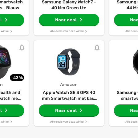
 Smartwatch
Samsung Galaxy Watch7 -
Samsung 
s - Blauw
40 Mm Groen Lte
44 M
l
Naar deal
Naa
e winkel
Alle deals van deze winkel
Alle deal
-43%
n
Amazon
Health and
Apple Watch SE 3 GPS 40
Samsung G
watch met
mm Smartwatch met kast
smartwa
e GPS,
van middernacht
G
erde
l
aluminium, middernacht
Naar deal
Naa
uncties,
sportbandje (S/M). Conditie
t 6 dagen -
en slaap bijhouden,
e winkel
Alle deals van deze winkel
Alle deal
Android en
hartslagmonitor, Always‑On
Shadow
display, waterbestendig