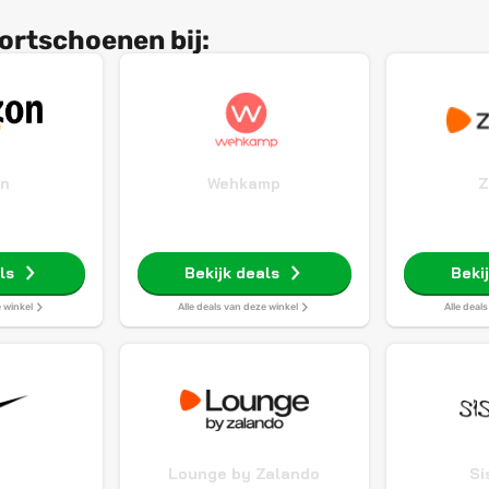
ortschoenen bij:
n
Wehkamp
Z
ls
Bekijk deals
Beki
e winkel
Alle deals van deze winkel
Alle deal
Lounge by Zalando
Si