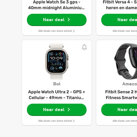
Apple Watch Se 3 gps -
Fitbit Versa 4 -
40mm midnight Aluminium
heren en dame
Case Midnight Sport Band
S/m Smartwatch
Naar deal
Naar dea
Alle deals van deze winkel
Alle deals van dez
Bol
Amazo
Apple Watch Ultra 2 - GPS +
Fitbit Sense 2 
Cellular - 49mm - Titanium
Fitness Smart
Case with Wit Ocean Band
ingebouwd
Naar deal
geavance
Naar dea
gezondheidsf
batterijduur to
Alle deals van deze winkel
Alle deals van dez
compatibel met 
iOS. Kleur 