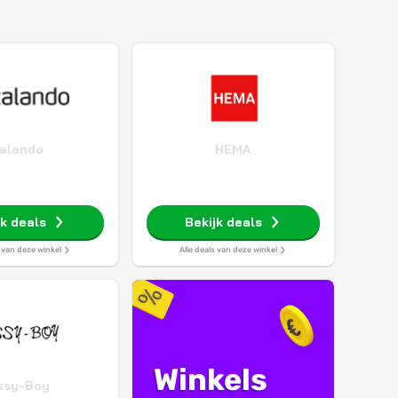
alando
HEMA
jk deals
Bekijk deals
s van deze winkel
Alle deals van deze winkel
Winkels
ssy-Boy