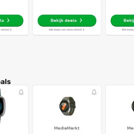
ls
Bekijk deals
Beki
e winkel
Alle deals van deze winkel
Alle deal
als
MediaMarkt
Me