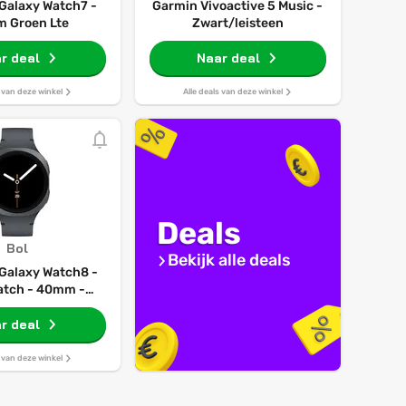
Galaxy Watch7 -
Garmin Vivoactive 5 Music -
m Groen Lte
Zwart/leisteen
r deal
Naar deal
s van deze winkel
Alle deals van deze winkel
Deals
Bol
Bekijk alle deals
alaxy Watch8 -
tch - 40mm -
raphite
r deal
s van deze winkel