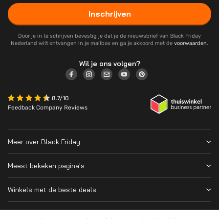
Inschrijven
Door je in te schrijven bevestig je dat je de nieuwsbrief van Black Friday
Nederland wilt ontvangen in je mailbox en ga je akkoord met de
voorwaarden
.
Wil je ons volgen?
8.7/10
Feedback Company Reviews
Meer over Black Friday
Black Friday 2026
Meest bekeken pagina's
Wanneer is Black Friday?
Winkeloverzicht
Cyber Monday 2026
Winkels met de beste deals
Black Friday Deals
Over ons
MediaMarkt
Prijsvergelijker
Adverteren