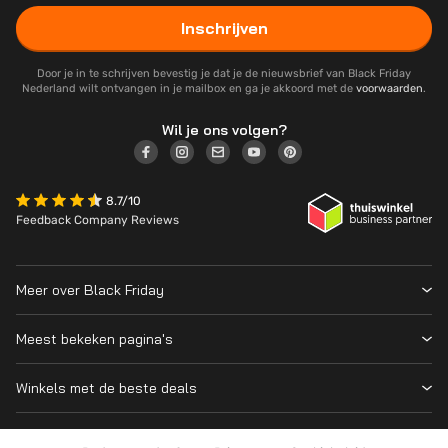
Inschrijven
Door je in te schrijven bevestig je dat je de nieuwsbrief van Black Friday
Nederland wilt ontvangen in je mailbox en ga je akkoord met de
voorwaarden
.
Wil je ons volgen?
8.7/10
Feedback Company Reviews
Meer over Black Friday
Black Friday 2026
Meest bekeken pagina's
Wanneer is Black Friday?
Winkeloverzicht
Cyber Monday 2026
Winkels met de beste deals
Black Friday Deals
Over ons
MediaMarkt
Prijsvergelijker
Adverteren