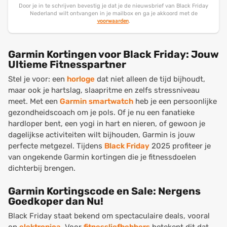
Door je in te schrijven bevestig je dat je de nieuwsbrief van Black Friday
Nederland wilt ontvangen in je mailbox en ga je akkoord met de
voorwaarden
.
Garmin Kortingen voor Black Friday: Jouw
Ultieme Fitnesspartner
Stel je voor: een
horloge
dat niet alleen de tijd bijhoudt,
maar ook je hartslag, slaapritme en zelfs stressniveau
meet. Met een
Garmin
smartwatch
heb je een persoonlijke
gezondheidscoach om je pols. Of je nu een fanatieke
hardloper bent, een yogi in hart en nieren, of gewoon je
dagelijkse activiteiten wilt bijhouden, Garmin is jouw
perfecte metgezel. Tijdens
Black Friday
2025 profiteer je
van ongekende Garmin kortingen die je fitnessdoelen
dichterbij brengen.
Garmin Kortingscode en Sale: Nergens
Goedkoper dan Nu!
Black Friday staat bekend om spectaculaire deals, vooral