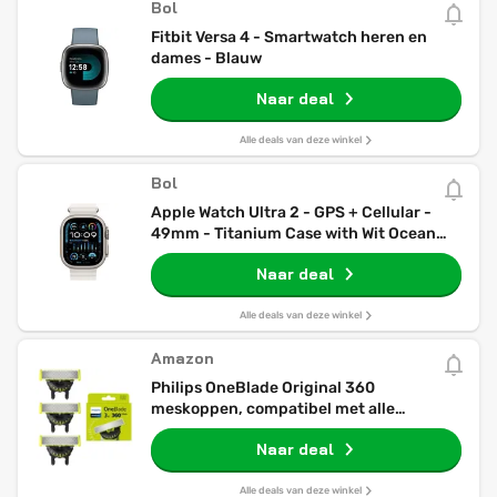
Bol
Fitbit Versa 4 - Smartwatch heren en
dames - Blauw
Naar deal
Alle deals van deze winkel
Bol
Apple Watch Ultra 2 - GPS + Cellular -
49mm - Titanium Case with Wit Ocean
Band
Naar deal
Alle deals van deze winkel
Amazon
Philips OneBlade Original 360
meskoppen, compatibel met alle
OneBlade en Pro elektrische
Naar deal
scheerapparaten en trimmers, origineel
van Philips, 3x One Blade, 12 maanden
levering (QP430/60)
Alle deals van deze winkel