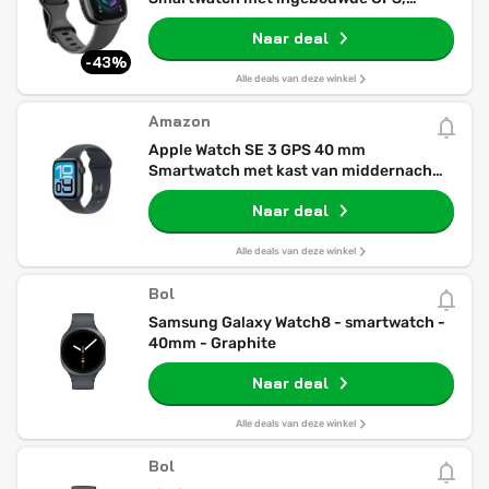
geavanceerde gezondheidsfuncties,
Naar deal
batterijduur tot 6 dagen - compatibel
met Android en iOS. Kleur Shadow
-43%
Grey/Grafiet Aluminium
Alle deals van deze winkel
Amazon
Apple Watch SE 3 GPS 40 mm
Smartwatch met kast van middernacht
aluminium, middernacht sportbandje
Naar deal
(S/M). Conditie en slaap bijhouden,
hartslagmonitor, Always‑On display,
waterbestendig
Alle deals van deze winkel
Bol
Samsung Galaxy Watch8 - smartwatch -
40mm - Graphite
Naar deal
Alle deals van deze winkel
Bol