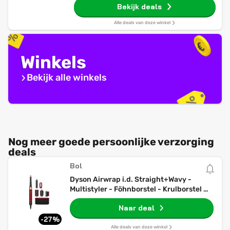
Bekijk deals
Alle deals van deze winkel
Winkels
Bekijk alle winkels
Nog meer goede persoonlijke verzorging
deals
Bol
Dyson Airwrap i.d. Straight+Wavy -
Multistyler - Föhnborstel - Krulborstel -
Red Velvet/Goud
Naar deal
-27%
Alle deals van deze winkel