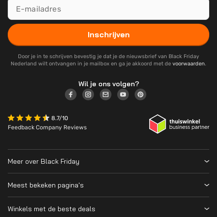
Inschrijven
Door je in te schrijven bevestig je dat je de nieuwsbrief van Black Friday
Nederland wilt ontvangen in je mailbox en ga je akkoord met de
voorwaarden
.
Wil je ons volgen?
8.7/10
Feedback Company Reviews
Meer over Black Friday
Black Friday 2026
Meest bekeken pagina's
Wanneer is Black Friday?
Winkeloverzicht
Cyber Monday 2026
Winkels met de beste deals
Black Friday Deals