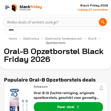
Black Friday 2026
vrijdag 27 november
Home
Elektronica
Elektrische Tandenborstel
Oral B
Opzetborstels
Oral-B Opzetborstel Black
Friday 2026
Populaire Oral-B Opzetborstels deals
Amazon
Oral-B iO Zachte reiniging, originele
opzetborstels, geschikt voor gevoelig
tandvlees, wit, 2 stuks
Naar deal