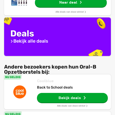
Naar deal
borstelharen
Alle deals van deze winkel
Deals
Bekijk alle deals
Andere bezoekers kopen hun Oral-B
Opzetborstels bij:
NU GELDIG
Coolblue
Back to School deals
Bekijk deals
Alle deals van deze winkel
NU GELDIG