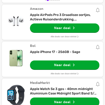
Amazon
Apple AirPods Pro 3 Draadloze oortjes,
Actieve Ruisonderdrukking,
Hartslagmeting, Gehoorapparaat-feature,
Naar deal
Bluetooth-koptelefoon, Ruimtelijke Audio,
hifi-geluid, opladen met USB‑C
Alle deals van deze winkel
Bol
Apple iPhone 17 - 256GB - Sage
Naar deal
Alle deals van deze winkel
MediaMarkt
Apple Watch Se 3 gps - 40mm midnight
Aluminium Case Midnight Sport Band S/m
Smartwatch
Naar deal