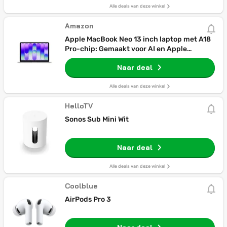
Alle deals van deze winkel
Amazon
Apple MacBook Neo 13 inch laptop met A18
Pro-chip: Gemaakt voor AI en Apple
Intelligence, Liquid Retina-display, 8 GB
Naar deal
centraal geheugen, 256 GB SSD-opslag,
1080p FaceTime HD-camera; Zilver
Alle deals van deze winkel
HelloTV
Sonos Sub Mini Wit
Naar deal
Alle deals van deze winkel
Coolblue
AirPods Pro 3