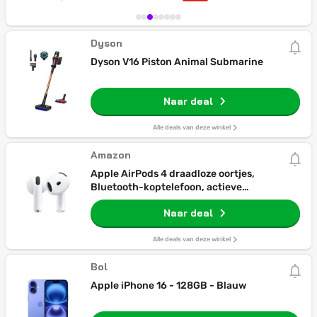
Dyson
Dyson V16 Piston Animal Submarine
Naar deal
Alle deals van deze winkel
Amazon
Apple AirPods 4 draadloze oortjes,
Bluetooth-koptelefoon, actieve
ruisonderdrukking, adaptieve audio,
Naar deal
transparantiemodus, persoonlijke
ruimtelijke audio, USB C-oplaadcase,
draadloos opladen, H2 chip
Alle deals van deze winkel
Bol
Apple iPhone 16 - 128GB - Blauw