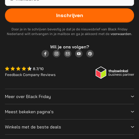
Inschrijven
Door je in te schrijven bevestig je dat je de nieuwsbrief van Black Friday
Nederland wilt ontvangen in je mailbox en ga je akkoord met de
voorwaarden
.
Wil je ons volgen?
8.7/10
Feedback Company Reviews
Meer over Black Friday
Black Friday 2026
Meest bekeken pagina's
Wanneer is Black Friday?
Winkeloverzicht
Cyber Monday 2026
Winkels met de beste deals
Black Friday Deals
Over ons
MediaMarkt