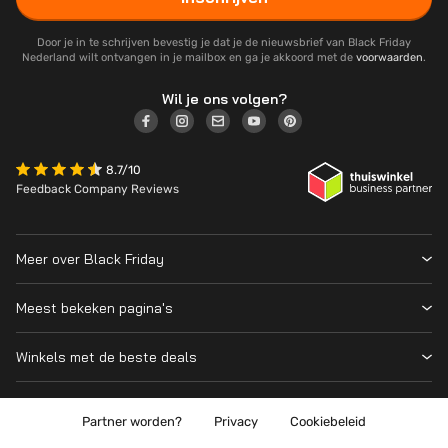
Door je in te schrijven bevestig je dat je de nieuwsbrief van Black Friday
Nederland wilt ontvangen in je mailbox en ga je akkoord met de
voorwaarden
.
Wil je ons volgen?
8.7/10
Feedback Company Reviews
Meer over Black Friday
Black Friday 2026
Meest bekeken pagina's
Wanneer is Black Friday?
Winkeloverzicht
Cyber Monday 2026
Winkels met de beste deals
Black Friday Deals
Over ons
MediaMarkt
Prijsvergelijker
Adverteren
Coolblue
Partner worden?
Privacy
Cookiebeleid
Apple
Contact
Bol