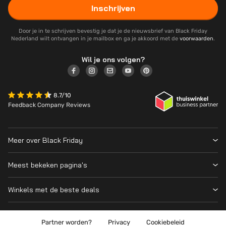
Inschrijven
Door je in te schrijven bevestig je dat je de nieuwsbrief van Black Friday
Nederland wilt ontvangen in je mailbox en ga je akkoord met de
voorwaarden
.
Wil je ons volgen?
8.7/10
Feedback Company Reviews
Meer over Black Friday
Black Friday 2026
Meest bekeken pagina's
Wanneer is Black Friday?
Winkeloverzicht
Cyber Monday 2026
Winkels met de beste deals
Black Friday Deals
Over ons
MediaMarkt
Prijsvergelijker
Adverteren
Coolblue
Partner worden?
Privacy
Cookiebeleid
Apple