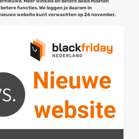
s vernieuwd. Meer winkels en betere deals moeten
betere functies. We leggen je daarom in
e nieuwe website kunt verwachten op 26 november.