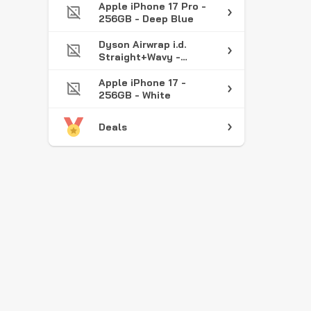
Apple iPhone 17 Pro -
256GB - Deep Blue
Dyson Airwrap i.d.
Straight+Wavy -
Multistyler -
Föhnborstel -
Apple iPhone 17 -
Krulborstel - Red
256GB - White
Velvet/Goud
Deals