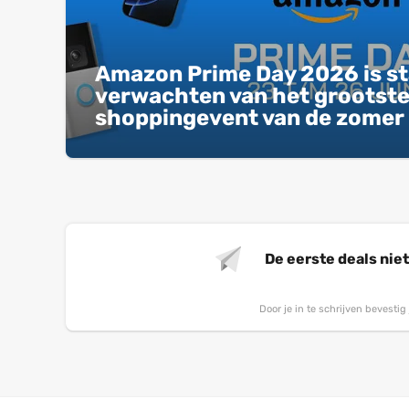
Amazon Prime Day 2026 is sta
verwachten van het grootst
shoppingevent van de zomer
De eerste deals nie
Door je in te schrijven bevesti