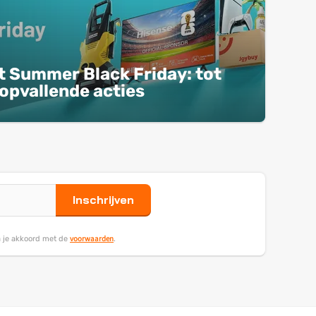
t Summer Black Friday: tot
opvallende acties
Inschrijven
voorwaarden
ga je akkoord met de
.