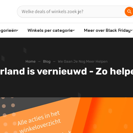
egorieën
Winkels per categorie
Meer over Black Friday
Home
Blog
We Gaan Je Nog Meer Helpen
rland is vernieuwd - Zo helpe