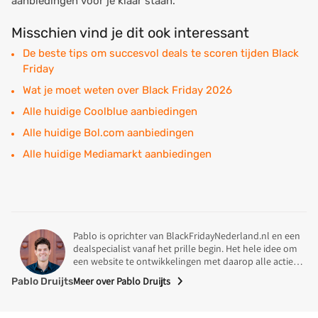
aanbiedingen voor je klaar staan.
Misschien vind je dit ook interessant
De beste tips om succesvol deals te scoren tijden Black
Friday
Wat je moet weten over Black Friday 2026
Alle huidige Coolblue aanbiedingen
Alle huidige Bol.com aanbiedingen
Alle huidige Mediamarkt aanbiedingen
Pablo is oprichter van BlackFridayNederland.nl en een
dealspecialist vanaf het prille begin. Het hele idee om
een website te ontwikkelingen met daarop alle acties
en deals tijdens Black Friday in Nederland kwam uit zijn
Meer over Pablo Druijts
Pablo Druijts
koker. In 2014 was Pablo op zoek naar een koelkast
Specialisme
voor een mooie prijs en stuiten daar op een Black
Friday deals van de MediaMarkt. Na wat onderzoek was