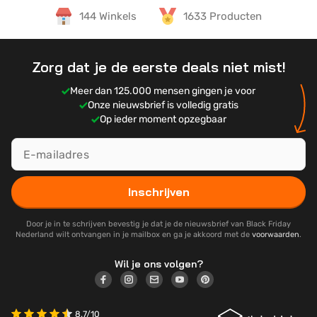
de conclusie dat Nederland wel een overzichtelijke
144 Winkels
1633 Producten
website met aanbiedingen kon gebruiken en zo
Pablo is gespecialiseerd voor het selecteren van de
geschiede.
beste deals voor:
Gaming
Zorg dat je de eerste deals niet mist!
Smartphones
Meer dan 125.000 mensen gingen je voor
Televisies
Onze nieuwsbrief is volledig gratis
Laptops & PC
Op ieder moment opzegbaar
Inschrijven
Door je in te schrijven bevestig je dat je de nieuwsbrief van Black Friday
Nederland wilt ontvangen in je mailbox en ga je akkoord met de
voorwaarden
.
Wil je ons volgen?
8.7/10