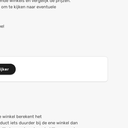
nde winkels en vergelijk de prijzen.
k om te kijken naar eventuele
ee!
ijker
ke winkel berekent het
uct iets duurder bij de ene winkel dan