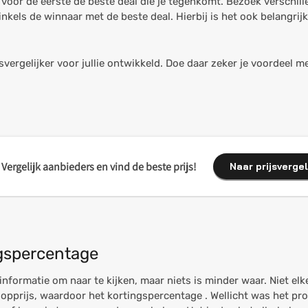
 voor de eerste de beste deal die je tegenkomt. Bezoek verschille
winkels de winnaar met de beste deal. Hierbij is het ook belangrij
svergelijker voor jullie ontwikkeld. Doe daar zeker je voordeel m
Vergelijk aanbieders en vind de beste prijs!
Naar prijsvergel
ingspercentage
informatie om naar te kijken, maar niets is minder waar. Niet el
pprijs, waardoor het kortingspercentage . Wellicht was het prod