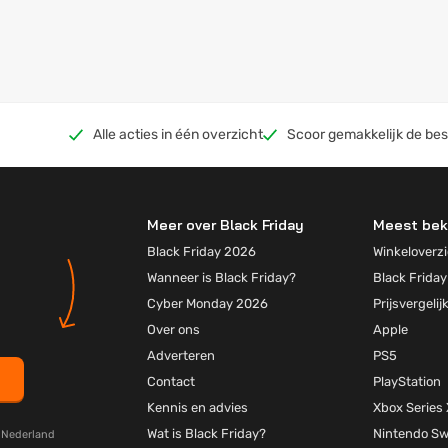
de beste deals voor:
Alle acties in één overzicht
Scoor gemakkelijk de bes
Meer over Black Friday
Meest bek
Black Friday 2026
Winkeloverzi
Wanneer is Black Friday?
Black Friday
Cyber Monday 2026
Prijsvergelij
Over ons
Apple
Adverteren
PS5
Contact
PlayStation
Kennis en advies
Xbox Series 
Wat is Black Friday?
Nintendo Sw
y Nederland