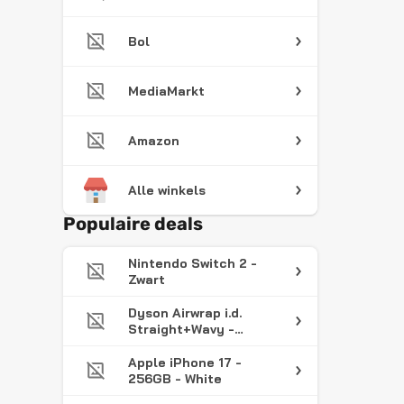
Bol
MediaMarkt
Amazon
Alle winkels
Populaire deals
Nintendo Switch 2 -
Zwart
Dyson Airwrap i.d.
Straight+Wavy -
Multistyler -
Föhnborstel -
Apple iPhone 17 -
Krulborstel - Red
256GB - White
Velvet/Goud