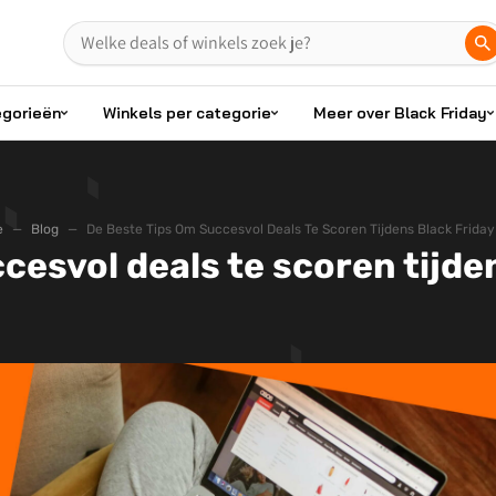
egorieën
Winkels per categorie
Meer over Black Friday
e
Blog
De Beste Tips Om Succesvol Deals Te Scoren Tijdens Black Frida
cesvol deals te scoren tijd