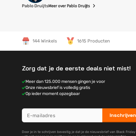
Meer over Pablo Druijts
Pablo Druijts
Specialisme
Pablo is gespecialiseerd voor het selecteren van 
144 Winkels
1615 Producten
Gaming
Smartphones
Televisies
Zorg dat je de eerste deals niet mist!
Laptops & PC
Meer dan 125.000 mensen gingen je voor
Onze nieuwsbrief is volledig gratis
Op ieder moment opzegbaar
Inschrijven
Door je in te schrijven bevestig je dat je de nieuwsbrief van Black Frida