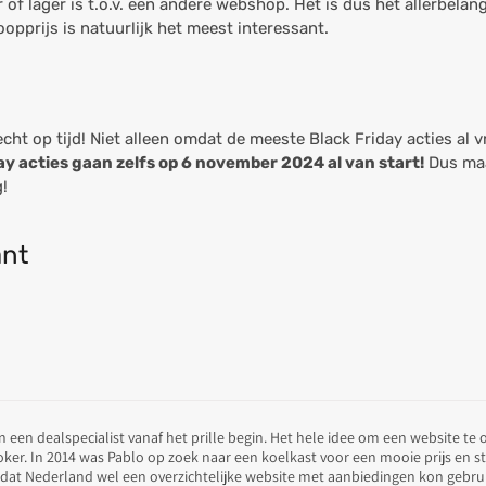
of lager is t.o.v. een andere webshop. Het is dus het allerbelan
opprijs is natuurlijk het meest interessant.
ht op tijd! Niet alleen omdat de meeste Black Friday acties al
ay acties gaan zelfs op 6 november 2024 al van start!
Dus maa
!
ant
n een dealspecialist vanaf het prille begin. Het hele idee om een website te
koker. In 2014 was Pablo op zoek naar een koelkast voor een mooie prijs en s
dat Nederland wel een overzichtelijke website met aanbiedingen kon gebru