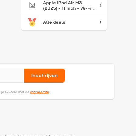
Apple iPad Air M3
(2025) - 11 inch - Wi-Fi -
256GB - Space Grey -
7e generatie
Alle deals
Inschrijven
voorwaarden
ga je akkoord met de
.