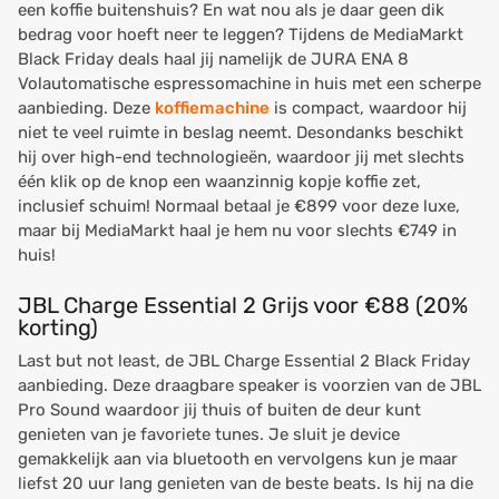
een koffie buitenshuis? En wat nou als je daar geen dik
bedrag voor hoeft neer te leggen? Tijdens de MediaMarkt
Black Friday deals haal jij namelijk de JURA ENA 8
Volautomatische espressomachine in huis met een scherpe
aanbieding. Deze
koffiemachine
is compact, waardoor hij
niet te veel ruimte in beslag neemt. Desondanks beschikt
hij over high-end technologieën, waardoor jij met slechts
één klik op de knop een waanzinnig kopje koffie zet,
inclusief schuim! Normaal betaal je €899 voor deze luxe,
maar bij MediaMarkt haal je hem nu voor slechts €749 in
huis!
JBL Charge Essential 2 Grijs voor €88 (20%
korting)
Last but not least, de JBL Charge Essential 2 Black Friday
aanbieding. Deze draagbare speaker is voorzien van de JBL
Pro Sound waardoor jij thuis of buiten de deur kunt
genieten van je favoriete tunes. Je sluit je device
gemakkelijk aan via bluetooth en vervolgens kun je maar
liefst 20 uur lang genieten van de beste beats. Is hij na die