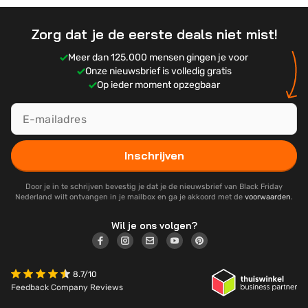
website met aanbiedingen kon gebruiken en zo
Pablo is gespecialiseerd voor het selecteren van de
geschiede.
beste deals voor:
Zorg dat je de eerste deals niet mist!
Gaming
Meer dan 125.000 mensen gingen je voor
Smartphones
Onze nieuwsbrief is volledig gratis
Op ieder moment opzegbaar
Televisies
Laptops & PC
Inschrijven
Door je in te schrijven bevestig je dat je de nieuwsbrief van Black Friday
Nederland wilt ontvangen in je mailbox en ga je akkoord met de
voorwaarden
.
Wil je ons volgen?
8.7/10
Feedback Company Reviews