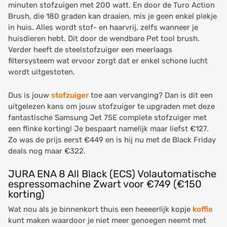
minuten stofzuigen met 200 watt. En door de Turo Action
Brush, die 180 graden kan draaien, mis je geen enkel plekje
in huis. Alles wordt stof- en haarvrij, zelfs wanneer je
huisdieren hebt. Dit door de wendbare Pet tool brush.
Verder heeft de steelstofzuiger een meerlaags
filtersysteem wat ervoor zorgt dat er enkel schone lucht
wordt uitgestoten.
Dus is jouw
stofzuiger
toe aan vervanging? Dan is dit een
uitgelezen kans om jouw stofzuiger te upgraden met deze
fantastische Samsung Jet 75E complete stofzuiger met
een flinke korting! Je bespaart namelijk maar liefst €127.
Zo was de prijs eerst €449 en is hij nu met de Black Friday
deals nog maar €322.
JURA ENA 8 All Black (ECS) Volautomatische
espressomachine Zwart voor €749 (€150
korting)
Wat nou als je binnenkort thuis een heeeerlijk kopje
koffie
kunt maken waardoor je niet meer genoegen neemt met