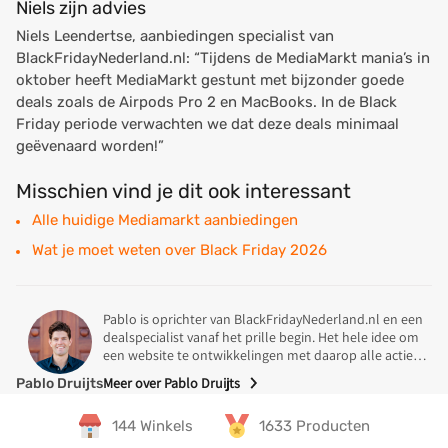
Niels zijn advies
Niels Leendertse, aanbiedingen specialist van
BlackFridayNederland.nl: “Tijdens de MediaMarkt mania’s in
oktober heeft MediaMarkt gestunt met bijzonder goede
deals zoals de Airpods Pro 2 en MacBooks. In de Black
Friday periode verwachten we dat deze deals minimaal
geëvenaard worden!”
Misschien vind je dit ook interessant
Alle huidige Mediamarkt aanbiedingen
Wat je moet weten over Black Friday 2026
Pablo is oprichter van BlackFridayNederland.nl en een
dealspecialist vanaf het prille begin. Het hele idee om
een website te ontwikkelingen met daarop alle acties
en deals tijdens Black Friday in Nederland kwam uit zijn
Meer over Pablo Druijts
Pablo Druijts
koker. In 2014 was Pablo op zoek naar een koelkast
Specialisme
voor een mooie prijs en stuiten daar op een Black
144 Winkels
1633 Producten
Friday deals van de MediaMarkt. Na wat onderzoek was
de conclusie dat Nederland wel een overzichtelijke