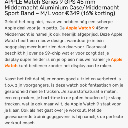
APPLE Watch Series 9 GPS 45 mm
Middernacht Aluminium Case/Middernacht
Sport Band – M/L voor €349 (16% korting)
Geloof het nog niet, maar we hebben nóg een scherpe
Apple deal voor je in petto. De
Apple Watch 9
45mm
Middernacht is namelijk ook heerlijk afgeprijsd. Deze Apple
Watch heeft een nieuw design, waardoor je in één
oogopslag meer kunt zien dan daarvoor. Daarnaast
beschikt hij over de S9-chip wat er voor zorgt dat je
display super helder is en je op een nieuwe manier je
Apple
Watch
kunt bedienen zonder het display aan te raken.
Naast het feit dat hij er enorm goed uitziet en verbeterd is
t.o.v. zijn voorgangers, is deze watch ook fantastisch om je
gezondheid mee te tracken. Je zuurstofsaturatie meten,
een ecg maken, je hartritme in de gaten houden of je slaap
tracken, wat je ook maar wilt, de Apple Watch 9 staat voor
je klaar. Ook als het gaat over je workout. Met de
geavanceerde trainingsgegevens is hij namelijk de perfecte
workout coach.