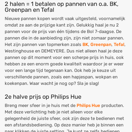
2 halen = 1 betalen op pannen van o.a. BK,
Greenpan en Tefal
Nieuwe pannen kopen wordt vaak uitgesteld, voornamelijk
omdat ze aan de prijzige kant zijn. Gelukkig haal je nu 2
pannen voor de prijs van één tijdens de Bol 7-daagse. De
pannen die in de aanbieding zijn, zijn niet zomaar pannen.
Het zijn pannen van topmerken zoals
BK
,
Greenpan
,
Tefal
,
Westinghouse en DEMEYERE. Dus niet alleen haal je deze
pannen op dit moment voor een scherpe prijs in huis, ook
hebben ze een enorm goede kwaliteit waardoor je er weer
voor een lange tijd tegenaan kan. Ook heb je keuze uit
verschillende pannen, zoals een hapjespan, wokpan en
koekenpan. Waar wacht je nog op? Sla je slag!
2e halve prijs op Philips Hue
Breng meer sfeer in je huis met de
Philips Hue
producten.
Met deze verlichting heb je niet alleen voor elke
gelegenheid de juiste sfeer, ook zijn deze te bedienen met
een afstandsbediening. Op deze manier heb je binnen een
paar klikken de juiste setting. Je kunt ze zelfs bedienen