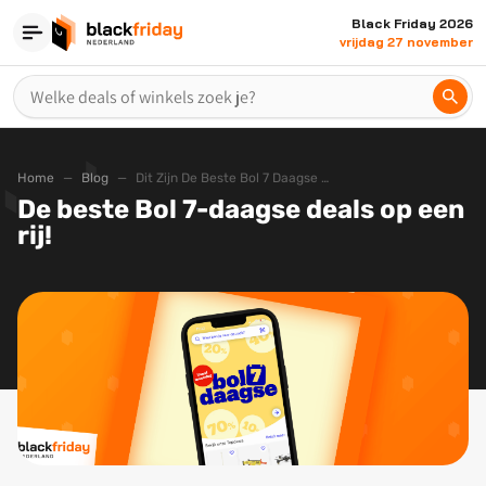
Black Friday 2026
vrijdag 27 november
Home
Blog
Dit Zijn De Beste Bol 7 Daagse 2024 Deals Op Een Rij
De beste Bol 7-daagse deals op een
rij!