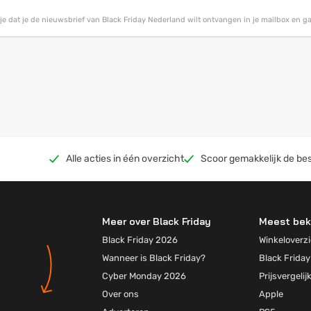
g je dat je de nieuwsbrief van Black Friday Nederland wilt ontvangen in je mailbox en 
Alle acties in één overzicht
Scoor gemakkelijk de bes
Meer over Black Friday
Meest bek
Black Friday 2026
Winkeloverzi
Wanneer is Black Friday?
Black Friday
Cyber Monday 2026
Prijsvergelij
Over ons
Apple