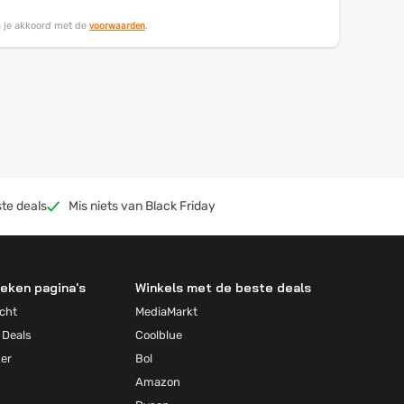
voorwaarden
ga je akkoord met de
.
te deals
Mis niets van Black Friday
eken pagina's
Winkels met de beste deals
cht
MediaMarkt
 Deals
Coolblue
ker
Bol
Amazon