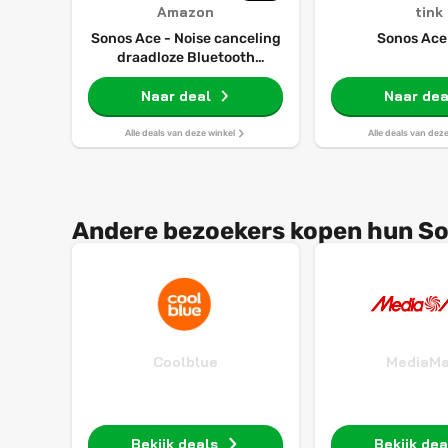
Amazon
tink
Sonos Ace - Noise canceling
Sonos Ace 
draadloze Bluetooth
koptelefoon - tot 30 uur
batterij - Spatial Audio,
Naar deal
Naar dea
dynamische head tracking -
wit
Alle deals van deze winkel
Alle deals van dez
Andere bezoekers kopen hun Son
Coolblue
MediaMa
Bekijk deals
Bekijk dea