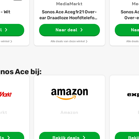
MediaMarkt
Me
- Wit
Sonos Ace Aceg1r21 Over-
Sonos A
ear Draadloze Hoofdtelefoon
Over-e
Met Noise-cancelling Wit
Hoofdtele
l
Naar deal
cance
Naa
e winkel
Alle deals van deze winkel
Alle deal
os Ace bij:
rkt
Amazon
ls
Bekijk deals
Beki