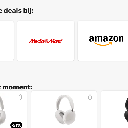
 deals bij:
it moment:
-21%