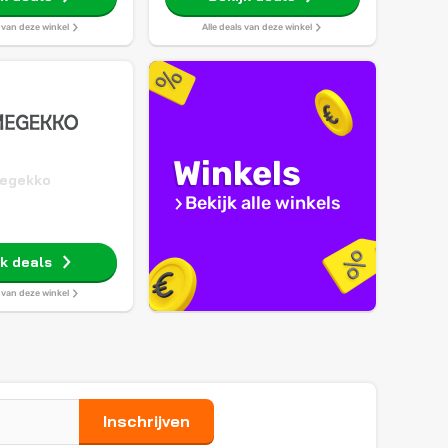
s van deze winkel
Alle deals van deze winkel
Winkels
egekko
Bekijk alle winkels
jk deals
s van deze winkel
Inschrijven