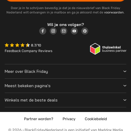
Door je in te schrijven bevestig je dat je de nieuwsbrief van Black Friday
Nederland wilt ontvangen in je mailbox en ga je akkoord met de
voorwaarden
.
Wil je ons volgen?
8.7/10
Feedback Company Reviews
Meer over Black Friday
Black Friday 2026
Meest bekeken pagina's
Wanneer is Black Friday?
Winkeloverzicht
Cyber Monday 2026
Winkels met de beste deals
Black Friday Deals
Over ons
MediaMarkt
Prijsvergelijker
Adverteren
Coolblue
Partner worden?
Privacy
Cookiebeleid
Apple
Contact
Bol
PS5
Kennis en advies
© 2026 · BlackFridayNederland is een initiatief van Maddox Media