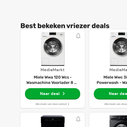
Best bekeken vriezer deals
MediaMarkt
MediaMa
Miele Wwa 120 Wcs -
Miele Wwc 3
Wasmachine Voorlader 8 Kg
Powerwash - W
1400 Rpm 72 Db
Voorlader 8 Kg 
Naar deal
Naar dea
Db
Alle deals van deze winkel
Alle deals van dez