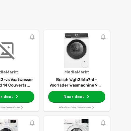
diaMarkt
MediaMarkt
42rvs Vaatwasser
Bosch Wgh246a7nl -
nd 14 Couverts 42
Voorlader Wasmachine 9 Kg
Db(a)
1600 Rpm 73 Db
r deal
Automatisch Doseren (i-dos)
Naar deal
s van deze winkel
Alle deals van deze winkel