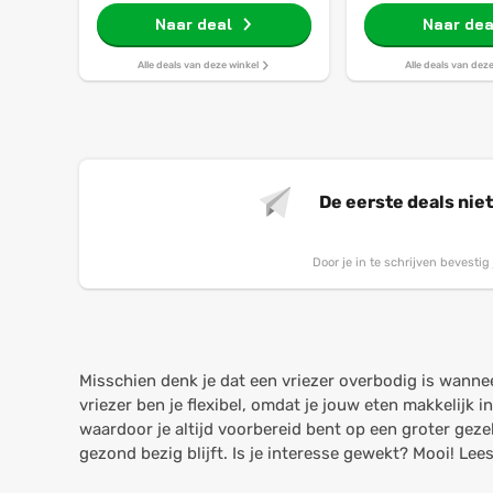
kg - 1400 rpm
Energielabel A -
Naar deal
- 8kg - N
Naar dea
Alle deals van deze winkel
Alle deals van dez
De eerste deals nie
Door je in te schrijven bevesti
Misschien denk je dat een vriezer overbodig is wannee
vriezer ben je flexibel, omdat je jouw eten makkelijk 
waardoor je altijd voorbereid bent op een groter gez
gezond bezig blijft. Is je interesse gewekt? Mooi! Lee