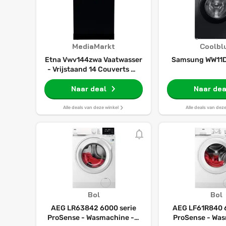
MediaMarkt
Coolbl
Etna Vwv144zwa Vaatwasser
Samsung WW11
- Vrijstaand 14 Couverts 44
Db(a)
Naar deal
Naar dea
Alle deals van deze winkel
Alle deals van dez
Bol
Bol
AEG LR63842 6000 serie
AEG LF61R840 6
ProSense - Wasmachine - 8
ProSense - Was