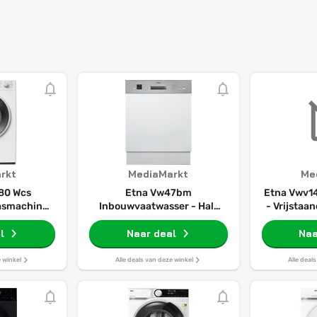
rkt
MediaMarkt
Me
80 Wcs
Etna Vw47bm
Etna Vwv1
asmachine
Inbouwvaatwasser - Half
- Vrijstaa
1600 Rpm 73
Geïntegreerd 12 Couverts 47
l
Db(a) Nisbreedte 60 Cm
Naar deal
Naa
e winkel
Alle deals van deze winkel
Alle deal