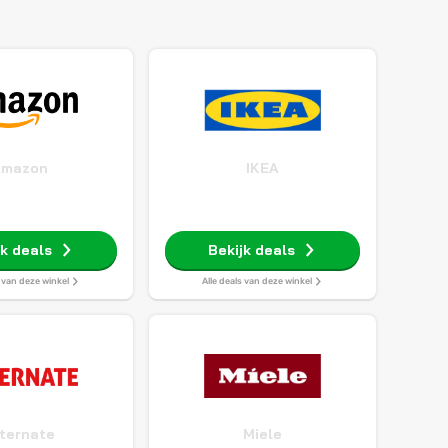
Amazon
IKEA
jk deals
Bekijk deals
s van deze winkel
Alle deals van deze winkel
ternate
Miele