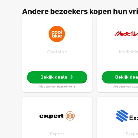
Andere bezoekers kopen hun vrie
Coolblue
MediaMa
Bekijk deals
Bekijk dea
Alle deals van deze winkel
Alle deals van dez
Expert
Exxp