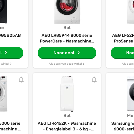
ue
Bol
DG5B25AB
AEG LR85944 8000 serie
AEG LF62R
PowerCare - Wasmachine -
ProSense
Energielabel A - 1400 toeren
Energielabe
l
Naar deal
- 9 kg
- 7 
Naa
e winkel
Alle deals van deze winkel
Alle deal
Bol
Me
000 serie
AEG LTR6162K - Wasmachine
Samsung 
machine -
- Energielabel B - 6 kg -
6000-ser