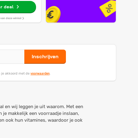
r 9 Kg 1400 Rpm
r deal
s van deze winkel
Inschrijven
voorwaarden
ga je akkoord met de
.
aal en wij leggen je uit waarom. Met een
n je makkelijk een voorraadje inslaan,
den ook hun vitamines, waardoor je ook