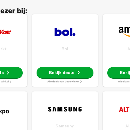
zer bij:
rkt
Bol
ls
Bekijk deals
Beki
e winkel
Alle deals van deze winkel
Alle deal
o
Samsung
Al