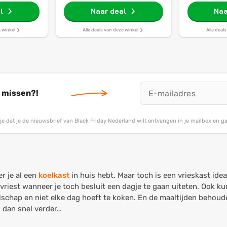
 1400 toeren
1200 toeren- Wit
Voorlade
L/FR
l
Naar deal
Naa
e winkel
Alle deals van deze winkel
Alle deal
t missen?!
g je dat je de nieuwsbrief van Black Friday Nederland wilt ontvangen in je mailbox en 
r je al een
koelkast
in huis hebt. Maar toch is een vrieskast ide
invriest wanneer je toch besluit een dagje te gaan uiteten. Ook ku
elschap en niet elke dag hoeft te koken. En de maaltijden behou
s dan snel verder…