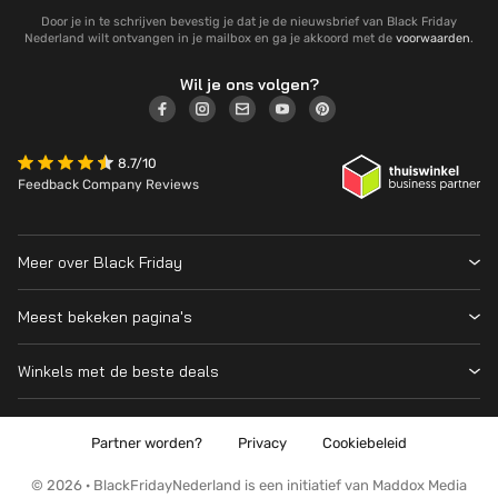
Door je in te schrijven bevestig je dat je de nieuwsbrief van Black Friday
Nederland wilt ontvangen in je mailbox en ga je akkoord met de
voorwaarden
.
Wil je ons volgen?
8.7/10
Feedback Company Reviews
Meer over Black Friday
Black Friday 2026
Meest bekeken pagina's
Wanneer is Black Friday?
Winkeloverzicht
Cyber Monday 2026
Winkels met de beste deals
Black Friday Deals
Over ons
MediaMarkt
Prijsvergelijker
Adverteren
Coolblue
Partner worden?
Privacy
Cookiebeleid
Apple
Contact
Bol
PS5
Kennis en advies
© 2026 · BlackFridayNederland is een initiatief van Maddox Media