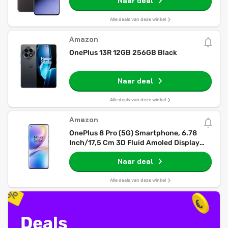
Naar deal
Alle deals van deze winkel
Amazon
OnePlus 13R 12GB 256GB Black
Naar deal
Alle deals van deze winkel
Amazon
OnePlus 8 Pro (5G) Smartphone, 6.78
Inch/17,5 Cm 3D Fluid Amoled Display
120Hz, 12 GB RAM + 256 GB Opslag, Quad
Naar deal
Camera, Draadloos Snelladen, Dual Sim,
Ultramarine Blue
Alle deals van deze winkel
Deals