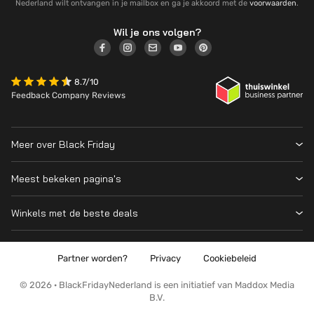
Nederland wilt ontvangen in je mailbox en ga je akkoord met de
voorwaarden
.
Wil je ons volgen?
8.7/10
Feedback Company Reviews
Meer over Black Friday
Black Friday 2026
Meest bekeken pagina's
Wanneer is Black Friday?
Winkeloverzicht
Cyber Monday 2026
Winkels met de beste deals
Black Friday Deals
Over ons
MediaMarkt
Prijsvergelijker
Adverteren
Coolblue
Partner worden?
Privacy
Cookiebeleid
Apple
Contact
Bol
PS5
Kennis en advies
© 2026 · BlackFridayNederland is een initiatief van Maddox Media
Amazon
B.V.
PlayStation
Wat is Black Friday?