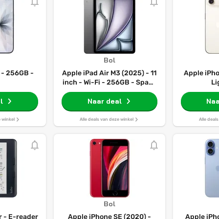
Bol
 - 256GB -
Apple iPad Air M3 (2025) - 11
Apple iPho
inch - Wi-Fi - 256GB - Space
Li
Grey - 7e generatie
l
Naar deal
Naa
e winkel
Alle deals van deze winkel
Alle deal
Bol
r - E-reader
Apple iPhone SE (2020) -
Apple iPh