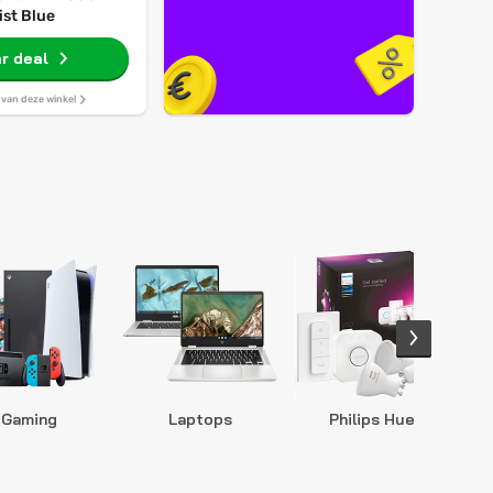
ist Blue
r deal
s van deze winkel
Gaming
Laptops
Philips Hue
S