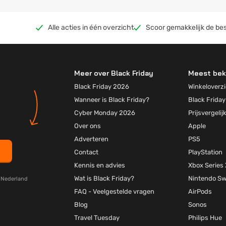
Alle acties in één overzicht
Scoor gemakkelijk de bes
Meer over Black Friday
Meest bek
Black Friday 2026
Winkeloverzi
Wanneer is Black Friday?
Black Friday
Cyber Monday 2026
Prijsvergelij
Over ons
Apple
Adverteren
PS5
Contact
PlayStation
Kennis en advies
Xbox Series 
Wat is Black Friday?
Nintendo Sw
y Nederland
FAQ - Veelgestelde vragen
AirPods
Blog
Sonos
Travel Tuesday
Philips Hue