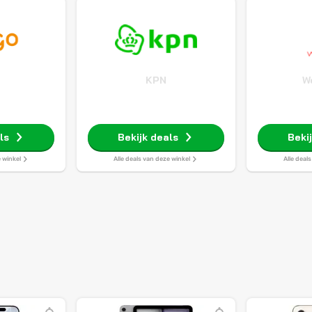
o
KPN
W
ls
Bekijk deals
Beki
e winkel
Alle deals van deze winkel
Alle deal