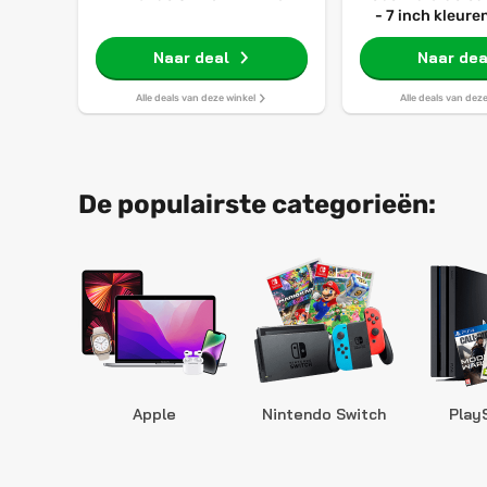
- 7 inch kleur
32GB - Luiste
Naar deal
Naar dea
Zwar
Alle deals van deze winkel
Alle deals van dez
De populairste categorieën:
Apple
Nintendo Switch
Play