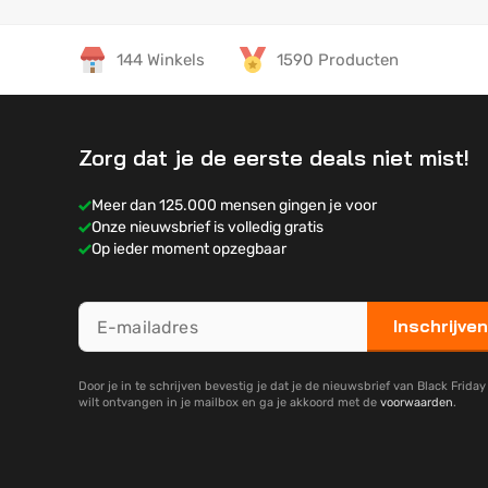
144 Winkels
1590 Producten
Zorg dat je de eerste deals niet mist!
Meer dan 125.000 mensen gingen je voor
Onze nieuwsbrief is volledig gratis
Op ieder moment opzegbaar
Inschrijven
Door je in te schrijven bevestig je dat je de nieuwsbrief van Black Frida
wilt ontvangen in je mailbox en ga je akkoord met de
voorwaarden
.