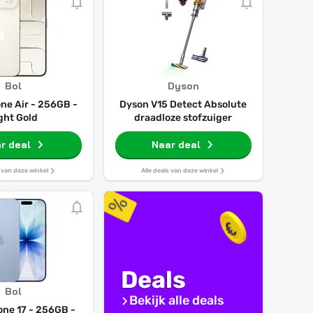
Bol
Dyson
ne Air - 256GB -
Dyson V15 Detect Absolute
ght Gold
draadloze stofzuiger
r deal
Naar deal
s van deze winkel
Alle deals van deze winkel
Deals
Bol
Bekijk alle deals
one 17 - 256GB -