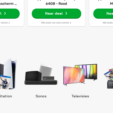
enscherm -
64GB - Rood
M
rboeken -
l
t
Naar deal
Naa
e winkel
Alle deals van deze winkel
Alle deal
Station
Sonos
Televisies