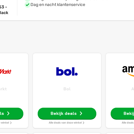
Dag en nacht klantenservice
53 -
lack
rkt
Bol
ls
Bekijk deals
Beki
e winkel
Alle deals van deze winkel
Alle deal