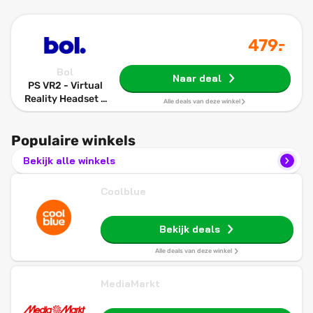
-
479
.
Bol
Naar deal
PS VR2 - Virtual
Reality Headset -
Alle deals van deze winkel
Sony PlayStation
- PS5
Populaire winkels
Bekijk alle winkels
Coolblue
Bekijk deals
Alle deals van deze winkel
MediaMarkt