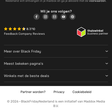
Nederland wilt ontvangen in je mailbox en ga je akkoord met de
voorwaarden
.
Wil je ons volgen?
8.7/10
Feedback Company Reviews
Meer over Black Friday
Black Friday 2026
Meest bekeken pagina's
Wanneer is Black Friday?
Winkeloverzicht
Cyber Monday 2026
Winkels met de beste deals
Black Friday Deals
Over ons
MediaMarkt
Prijsvergelijker
Adverteren
Coolblue
Partner worden?
Privacy
Cookiebeleid
Apple
Contact
Bol
PS5
Kennis en advies
© 2026 · BlackFridayNederland is een initiatief van Maddox Media
Amazon
B.V.
PlayStation
Wat is Black Friday?