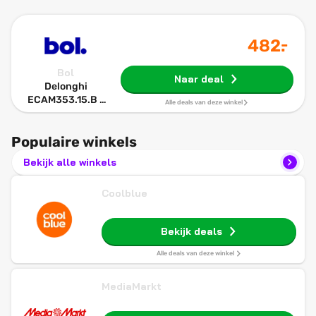
-
482
.
Bol
Naar deal
Delonghi
ECAM353.15.B -
Alle deals van deze winkel
Volautomatische
koffiemachine -
Populaire winkels
Koffiemachine
met bonen
Bekijk alle winkels
Coolblue
Bekijk deals
Alle deals van deze winkel
MediaMarkt