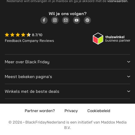
Nederland wilt ontvangen in je mailbox en ga je akkoord met de
voorwaarden
.
Wil je ons volgen?
8.7/10
Feedback Company Reviews
Meer over Black Friday
Black Friday 2026
Meest bekeken pagina's
Wanneer is Black Friday?
Winkeloverzicht
Cyber Monday 2026
Winkels met de beste deals
Black Friday Deals
Over ons
MediaMarkt
Prijsvergelijker
Adverteren
Coolblue
Partner worden?
Privacy
Cookiebeleid
Apple
Contact
Bol
PS5
Kennis en advies
© 2026 · BlackFridayNederland is een initiatief van Maddox Media
Amazon
B.V.
PlayStation
Wat is Black Friday?