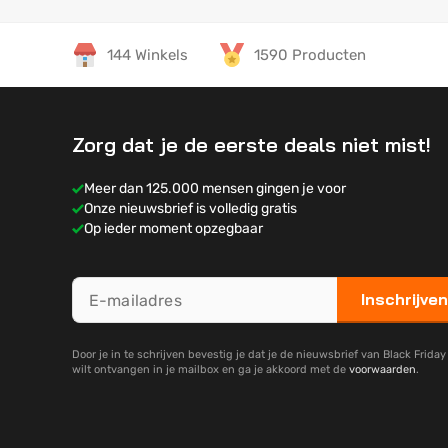
144 Winkels
1590 Producten
Zorg dat je de eerste deals niet mist!
Meer dan 125.000 mensen gingen je voor
Onze nieuwsbrief is volledig gratis
Op ieder moment opzegbaar
Inschrijven
Door je in te schrijven bevestig je dat je de nieuwsbrief van Black Frida
wilt ontvangen in je mailbox en ga je akkoord met de
voorwaarden
.