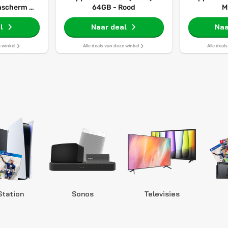
enscherm -
64GB - Rood
M
rboeken -
l
t
Naar deal
Naa
e winkel
Alle deals van deze winkel
Alle deal
Station
Sonos
Televisies