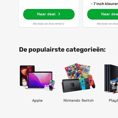
- 7 inch kleur
32GB - Luiste
Naar deal
Naar dea
Zwar
Alle deals van deze winkel
Alle deals van dez
De populairste categorieën:
Apple
Nintendo Switch
Play