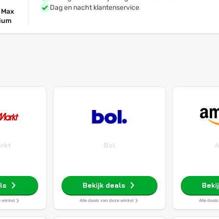
Dag en nacht klantenservice
o Max
nium
rkt
Bol
ls
Bekijk deals
Beki
e winkel
Alle deals van deze winkel
Alle deal