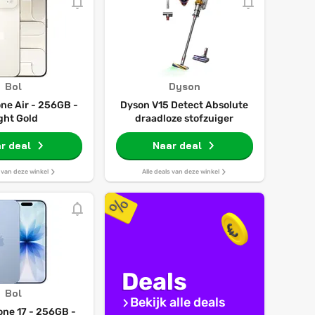
Bol
Dyson
ne Air - 256GB -
Dyson V15 Detect Absolute
ght Gold
draadloze stofzuiger
r deal
Naar deal
s van deze winkel
Alle deals van deze winkel
Deals
Bol
Bekijk alle deals
one 17 - 256GB -