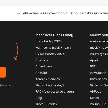
Alle acties in één overzicht
Scoor gemakkelijk de bes
Meer over Black Friday
Meest bek
Black Friday 2026
Winkeloverzi
Wanneer is Black Friday?
Black Friday
Cyber Monday 2026
Prijsvergelij
Over ons
Apple
Adverteren
PS5
Contact
PlayStation
Kennis en advies
Xbox Series 
Wat is Black Friday?
Nintendo Sw
y Nederland
FAQ - Veelgestelde vragen
AirPods
Blog
Sonos
Travel Tuesday
Philips Hue