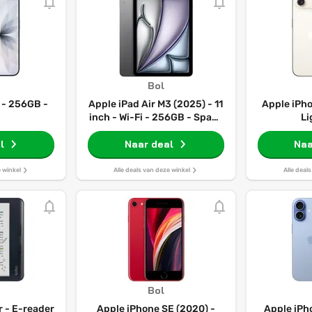
Bol
 - 256GB -
Apple iPad Air M3 (2025) - 11
Apple iPho
inch - Wi-Fi - 256GB - Space
Li
Grey - 7e generatie
l
Naar deal
Naa
e winkel
Alle deals van deze winkel
Alle deal
Bol
r - E-reader
Apple iPhone SE (2020) -
Apple iPh