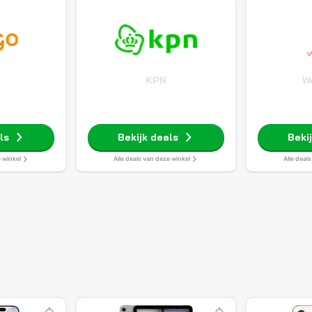
o
KPN
W
ls
Bekijk deals
Beki
e winkel
Alle deals van deze winkel
Alle deal