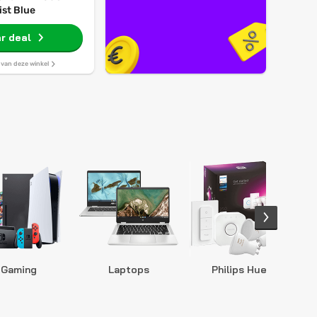
ist Blue
r deal
s van deze winkel
Gaming
Laptops
Philips Hue
S