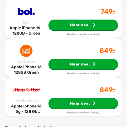
-
749
.
Bol
Naar deal
Apple iPhone 16 -
128GB - Groen
Alle deals van deze winkel
-
849
.
Coolblue
Naar deal
Apple iPhone 16
128GB Groen
Alle deals van deze winkel
-
849
.
MediaMarkt
Naar deal
Apple Iphone 16
5g - 128 Gb
Alle deals van deze winkel
Blauwgroen