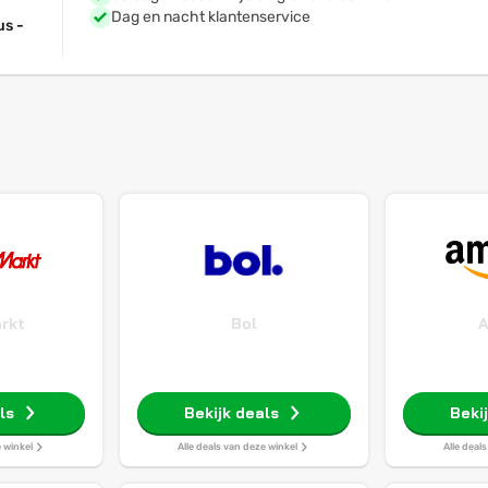
Dag en nacht klantenservice
us -
rkt
Bol
ls
Bekijk deals
Beki
e winkel
Alle deals van deze winkel
Alle deal