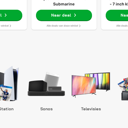
Submarine
- 7 inch 
32GB - L
l
Naar deal
Naa
e winkel
Alle deals van deze winkel
Alle deal
Station
Sonos
Televisies