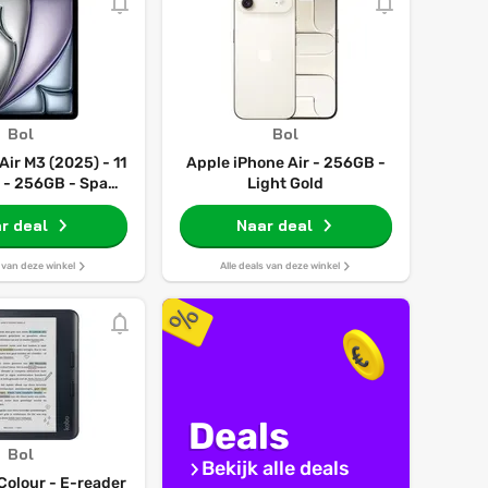
Bol
Bol
Air M3 (2025) - 11
Apple iPhone Air - 256GB -
i - 256GB - Space
Light Gold
 7e generatie
r deal
Naar deal
s van deze winkel
Alle deals van deze winkel
Deals
Bol
Bekijk alle deals
Colour - E-reader