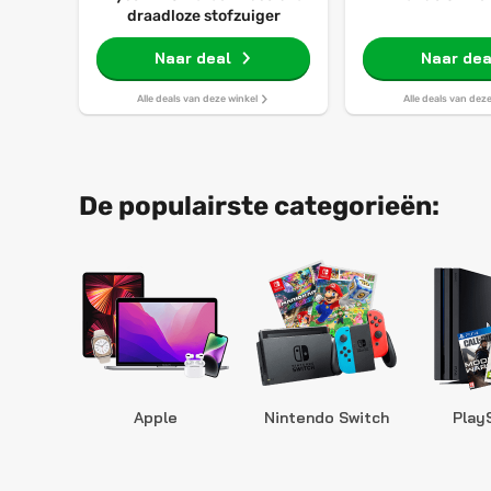
draadloze stofzuiger
Naar deal
Naar dea
Alle deals van deze winkel
Alle deals van dez
De populairste categorieën:
Apple
Nintendo Switch
Play