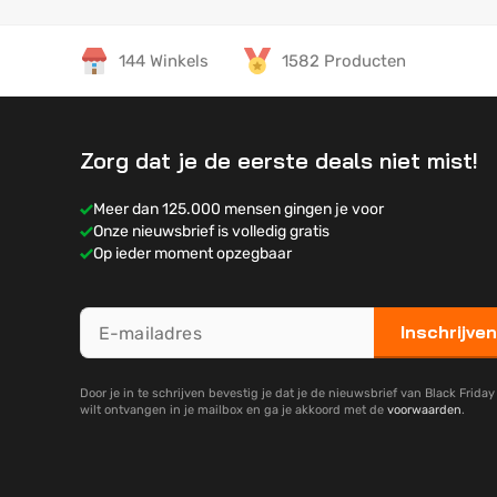
144 Winkels
1582 Producten
Zorg dat je de eerste deals niet mist!
Meer dan 125.000 mensen gingen je voor
Onze nieuwsbrief is volledig gratis
Op ieder moment opzegbaar
Inschrijven
Door je in te schrijven bevestig je dat je de nieuwsbrief van Black Frida
wilt ontvangen in je mailbox en ga je akkoord met de
voorwaarden
.