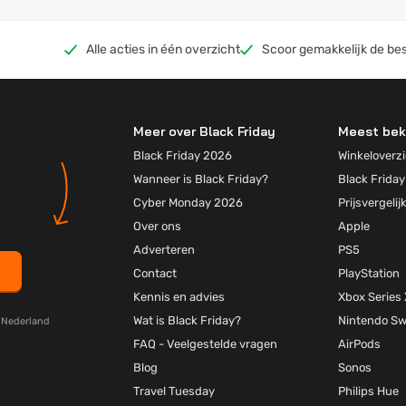
Alle acties in één overzicht
Scoor gemakkelijk de bes
Meer over Black Friday
Meest bek
Black Friday 2026
Winkeloverzi
Wanneer is Black Friday?
Black Friday
Cyber Monday 2026
Prijsvergelij
Over ons
Apple
Adverteren
PS5
Contact
PlayStation
Kennis en advies
Xbox Series 
Wat is Black Friday?
Nintendo Sw
y Nederland
FAQ - Veelgestelde vragen
AirPods
Blog
Sonos
Travel Tuesday
Philips Hue