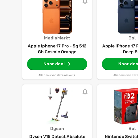
MediaMarkt
Bol
Apple Iphone 17 Pro - 5g 512
Apple iPhone 17 
Gb Cosmic Orange
- Deep B
Naar deal
Naar dea
Alle deals van deze winkel
Alle deals van dez
Dyson
Bol
Dyson V15 Detect Absolute
Nintendo Switch