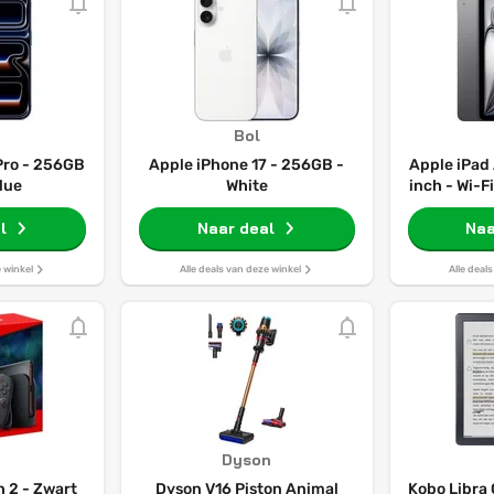
Bol
Pro - 256GB
Apple iPhone 17 - 256GB -
Apple iPad 
lue
White
inch - Wi-F
Grey -
l
Naar deal
Naa
e winkel
Alle deals van deze winkel
Alle deal
Dyson
 2 - Zwart
Dyson V16 Piston Animal
Kobo Libra 