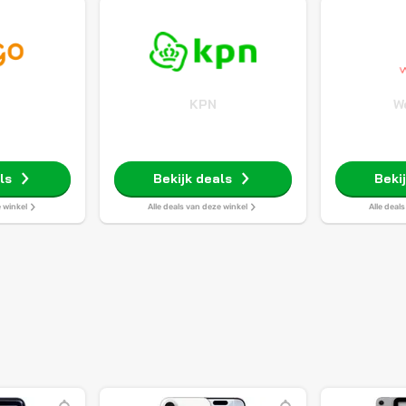
o
KPN
W
ls
Bekijk deals
Beki
e winkel
Alle deals van deze winkel
Alle deal