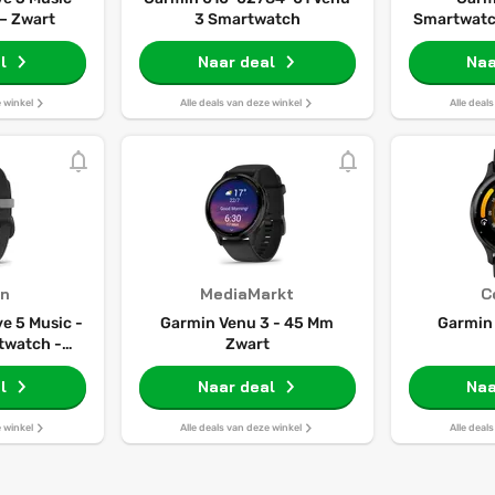
– Zwart
3 Smartwatch
Smartwatc
- AMOLE
l
Naar deal
dagen
Naa
Spraakassi
Ga
e winkel
Alle deals van deze winkel
Alle deal
n
MediaMarkt
C
e 5 Music -
Garmin Venu 3 - 45 Mm
Garmin
twatch -
Zwart
loge
l
Naar deal
Naa
e winkel
Alle deals van deze winkel
Alle deal