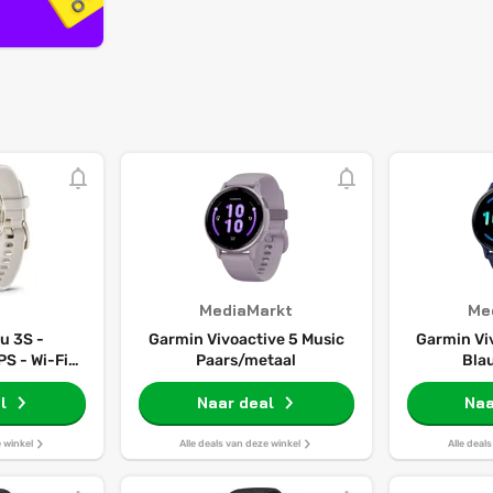
MediaMarkt
Me
u 3S -
Garmin Vivoactive 5 Music
Garmin Vi
S - Wi-Fi -
Paars/metaal
Bla
 Gold
l
Naar deal
Naa
e winkel
Alle deals van deze winkel
Alle deal