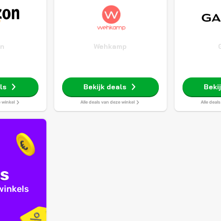
n
Wehkamp
ls
Bekijk deals
Beki
e winkel
Alle deals van deze winkel
Alle deal
ls
 winkels