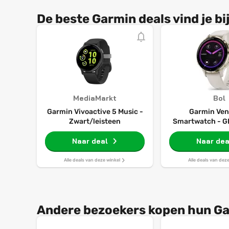
De beste Garmin deals vind je bij
MediaMarkt
Bol
Garmin Vivoactive 5 Music -
Garmin Ven
Zwart/leisteen
Smartwatch - GP
Ivory Soft
Naar deal
Naar dea
Alle deals van deze winkel
Alle deals van dez
Andere bezoekers kopen hun Ga