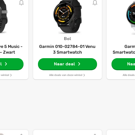
Bol
e 5 Music -
Garmin 010-02784-01 Venu
Garm
– Zwart
3 Smartwatch
Smartwatc
- AMOLE
l
Naar deal
dagen
Naa
Spraakassi
Ga
e winkel
Alle deals van deze winkel
Alle deal