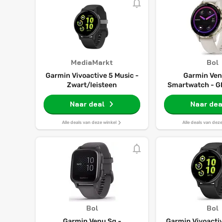
MediaMarkt
Bol
Garmin Vivoactive 5 Music -
Garmin Ven
Zwart/leisteen
Smartwatch - GP
Ivory Soft
Naar deal
Naar dea
Alle deals van deze winkel
Alle deals van dez
Bol
Bol
Garmin Venu Sq -
Garmin Vivoactiv