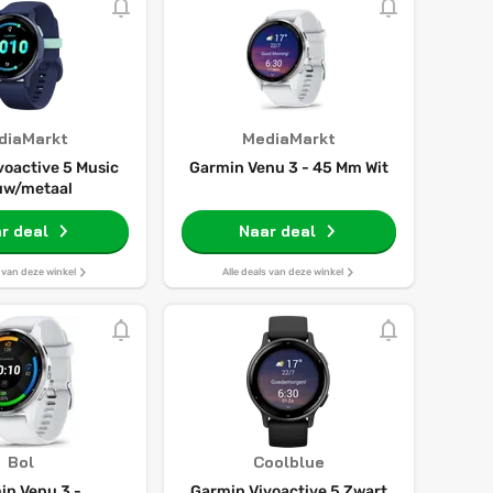
diaMarkt
MediaMarkt
voactive 5 Music
Garmin Venu 3 - 45 Mm Wit
uw/metaal
r deal
Naar deal
s van deze winkel
Alle deals van deze winkel
Bol
Coolblue
in Venu 3 -
Garmin Vivoactive 5 Zwart