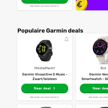
Alle deals van deze winkel
Populaire Garmin deals
MediaMarkt
Bol
Garmin Vivoactive 5 Music -
Garmin Ven
Zwart/leisteen
Smartwatch - GP
Ivory Soft
Naar deal
Naar dea
Alle deals van deze winkel
Alle deals van dez