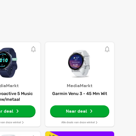
diaMarkt
MediaMarkt
voactive 5 Music
Garmin Venu 3 - 45 Mm Wit
uw/metaal
r deal
Naar deal
s van deze winkel
Alle deals van deze winkel