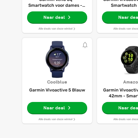
Smartwatch voor dames - 6
Smartwatch 
dagen batterij - 41 mm -
Naar deal
Grijs
Naar dea
Alle deals van deze winkel
Alle deals van dez
Coolblue
Amazo
Garmin Vivoactive 5 Blauw
Garmin Vivoactiv
42mm - Smar
Sporthor
Naar deal
Naar dea
Alle deals van deze winkel
Alle deals van dez