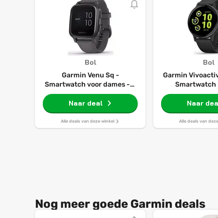
Bol
Bol
Garmin Venu Sq -
Garmin Vivoactiv
Smartwatch voor dames - 6
Smartwatch 
dagen batterij - 41 mm -
Naar deal
Grijs
Naar dea
Alle deals van deze winkel
Alle deals van dez
Nog meer goede Garmin deals