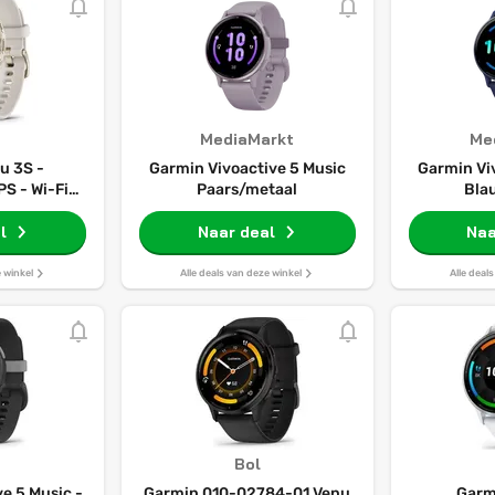
MediaMarkt
Me
u 3S -
Garmin Vivoactive 5 Music
Garmin Vi
S - Wi-Fi -
Paars/metaal
Bla
 Gold
l
Naar deal
Naa
e winkel
Alle deals van deze winkel
Alle deal
Bol
e 5 Music -
Garmin 010-02784-01 Venu
Garm