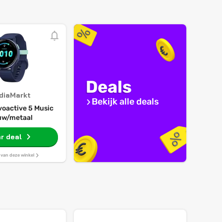
Deals
diaMarkt
Bekijk alle deals
voactive 5 Music
uw/metaal
r deal
s van deze winkel