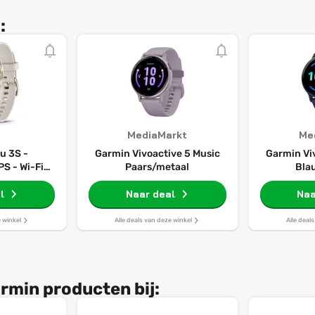
:
MediaMarkt
Me
u 3S -
Garmin Vivoactive 5 Music
Garmin Vi
S - Wi-Fi -
Paars/metaal
Bla
 Gold
l
Naar deal
Naa
e winkel
Alle deals van deze winkel
Alle deal
rmin producten bij: