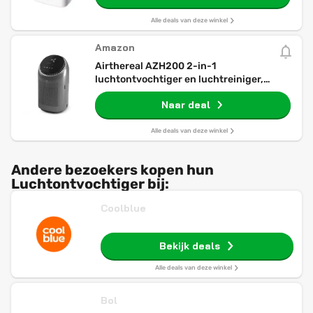
droogmodus, dubbele drainage, timer
Alle deals van deze winkel
Amazon
Airthereal AZH200 2-in-1
luchtontvochtiger en luchtreiniger,
combi-apparaat, mini-luchtontvochtiger
Naar deal
met HEPA-filter, 1000 ml, voor ruimtes
tot 25 m², automatische uitschakeling,
stil voor slaapkamer
Alle deals van deze winkel
Andere bezoekers kopen hun
Luchtontvochtiger bij:
Coolblue
Bekijk deals
Alle deals van deze winkel
Bol