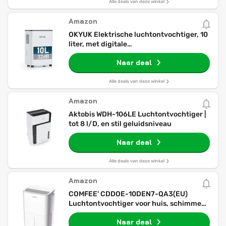
Alle deals van deze winkel
Amazon
OKYUK Elektrische luchtontvochtiger, 10
liter, met digitale
luchtvochtigheidsweergave,
Naar deal
luchtontvochtiger voor thuis, 30 m², met
automatische uitschakeling, ideaal voor
camper, badkamer, kelder (10 l
Alle deals van deze winkel
Amazon
Aktobis WDH-106LE Luchtontvochtiger |
tot 8 l/D, en stil geluidsniveau
Naar deal
Alle deals van deze winkel
Amazon
COMFEE' CDDOE-10DEN7-QA3(EU)
Luchtontvochtiger voor huis, schimmel,
10 l/24 uur, geschikt tot 16 m², jerrycan
Naar deal
van 2,5 l, geluidsarm, draaibare wielen,