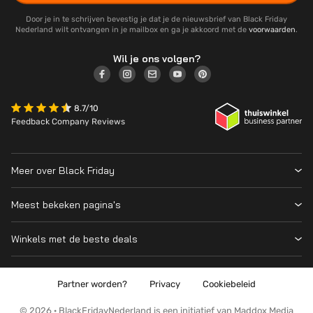
Door je in te schrijven bevestig je dat je de nieuwsbrief van Black Friday
Nederland wilt ontvangen in je mailbox en ga je akkoord met de
voorwaarden
.
Wil je ons volgen?
8.7/10
Feedback Company Reviews
Meer over Black Friday
Black Friday 2026
Meest bekeken pagina's
Wanneer is Black Friday?
Winkeloverzicht
Cyber Monday 2026
Winkels met de beste deals
Black Friday Deals
Over ons
MediaMarkt
Prijsvergelijker
Adverteren
Coolblue
Partner worden?
Privacy
Cookiebeleid
Apple
Contact
Bol
PS5
Kennis en advies
© 2026 · BlackFridayNederland is een initiatief van Maddox Media