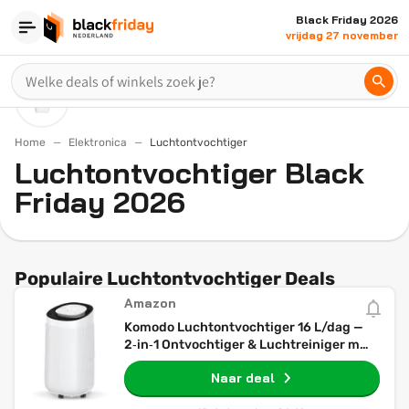
Black Friday 2026
vrijdag 27 november
Home
Elektronica
Luchtontvochtiger
Luchtontvochtiger Black
Friday 2026
Populaire Luchtontvochtiger Deals
Amazon
Komodo Luchtontvochtiger 16 L/dag —
2‑in‑1 Ontvochtiger & Luchtreiniger met
Timer, LED‑Display, 7 Standen &
Naar deal
Afvoer‑slang — Fluisterstil voor
Slaapkamer, Badkamer, Huis & Kelder