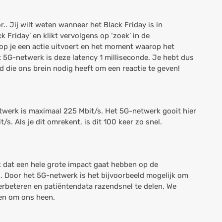
or.. Jij wilt weten wanneer het Black Friday is in
k Friday’ en klikt vervolgens op ‘zoek’ in de
p je een actie uitvoert en het moment waarop het
het 5G-netwerk is deze latency 1 milliseconde. Je hebt dus
jd die ons brein nodig heeft om een reactie te geven!
twerk is maximaal 225 Mbit/s. Het 5G-netwerk gooit hier
/s. Als je dit omrekent, is dit 100 keer zo snel.
k dat een hele grote impact gaat hebben op de
s. Door het 5G-netwerk is het bijvoorbeeld mogelijk om
erbeteren en patiëntendata razendsnel te delen. We
een om ons heen.