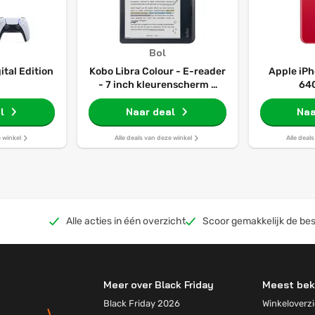
Bol
ital Edition
Kobo Libra Colour - E-reader
Apple iPh
m
- 7 inch kleurenscherm -
64G
32GB - Luisterboeken -
l
Naar deal
Zwart
Naa
e winkel
Alle deals van deze winkel
Alle deal
Alle acties in één overzicht
Scoor gemakkelijk de bes
Meer over Black Friday
Meest bek
Black Friday 2026
Winkeloverzi