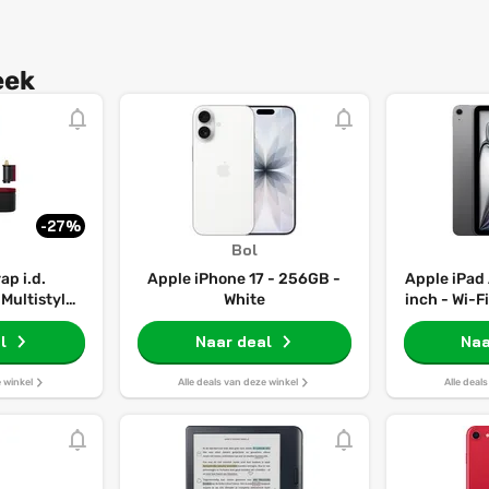
eek
-27%
Bol
ap i.d.
Apple iPhone 17 - 256GB -
Apple iPad 
Multistyler
White
inch - Wi-F
rulborstel -
Grey -
/Goud
l
Naar deal
Naa
e winkel
Alle deals van deze winkel
Alle deal