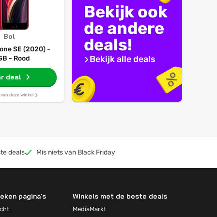
Bekijk ook
de andere
Bol
deals!
one SE (2020) -
Bekijk alle deals
B - Rood
r deal
s van deze winkel
te deals
Mis niets van Black Friday
eken pagina's
Winkels met de beste deals
cht
MediaMarkt