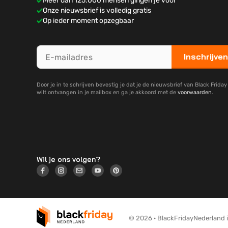
Meer dan 125.000 mensen gingen je voor
Onze nieuwsbrief is volledig gratis
Op ieder moment opzegbaar
Inschrijven
Door je in te schrijven bevestig je dat je de nieuwsbrief van Black Frida
wilt ontvangen in je mailbox en ga je akkoord met de
voorwaarden
.
Wil je ons volgen?
© 2026 · BlackFridayNederland is