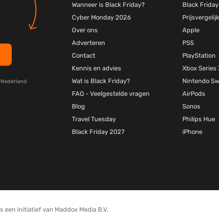
Wanneer is Black Friday?
Black Friday
Cyber Monday 2026
Prijsvergelij
Over ons
Apple
Adverteren
PS5
Contact
PlayStation
Kennis en advies
Xbox Series 
Wat is Black Friday?
Nintendo Sw
y Nederland
FAQ - Veelgestelde vragen
AirPods
Blog
Sonos
Travel Tuesday
Philips Hue
Black Friday 2027
iPhone
 een initiatief van Maddox Media B.V.