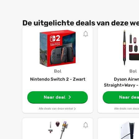
De uitgelichte deals van deze w
Bol
Bol
Nintendo Switch 2 - Zwart
Dyson Airwr
Straight+Wavy - 
- Föhnborstel - K
Naar deal
Red Velvet
Naar dea
Alle deals van deze winkel
Alle deals van dez