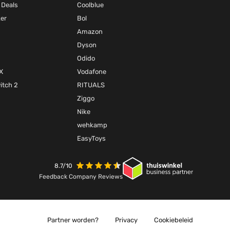
 Deals
Coolblue
ker
Bol
Amazon
Dyson
Odido
X
Vodafone
itch 2
RITUALS
Ziggo
Nike
wehkamp
EasyToys
8.7/10
Feedback Company Reviews
Partner worden?
Privacy
Cookiebeleid