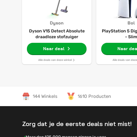
Dyson
Bol
Dyson V15 Detect Absolute
PlayStation 5 Dig
draadloze stofzuiger
- Sli
Naar deal
Naar dea
Alle deals van deze winkel
Alle deals van dez
144 Winkels
1610 Producten
Zorg dat je de eerste deals niet mist!