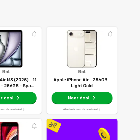
Bol
Bol
Air M3 (2025) - 11
Apple iPhone Air - 256GB -
i - 256GB - Space
Light Gold
 7e generatie
r deal
Naar deal
s van deze winkel
Alle deals van deze winkel