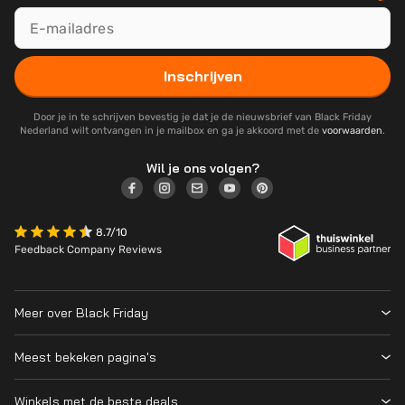
Inschrijven
Door je in te schrijven bevestig je dat je de nieuwsbrief van Black Friday
Nederland wilt ontvangen in je mailbox en ga je akkoord met de
voorwaarden
.
Wil je ons volgen?
8.7/10
Feedback Company Reviews
Meer over Black Friday
Black Friday 2026
Meest bekeken pagina's
Wanneer is Black Friday?
Winkeloverzicht
Cyber Monday 2026
Winkels met de beste deals