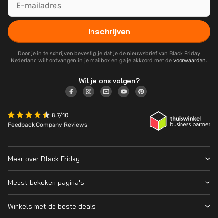
Inschrijven
Door je in te schrijven bevestig je dat je de nieuwsbrief van Black Friday
Nederland wilt ontvangen in je mailbox en ga je akkoord met de
voorwaarden
.
Wil je ons volgen?
8.7/10
Feedback Company Reviews
Meer over Black Friday
Black Friday 2026
Meest bekeken pagina's
Wanneer is Black Friday?
Winkeloverzicht
Cyber Monday 2026
Winkels met de beste deals
Black Friday Deals
Over ons