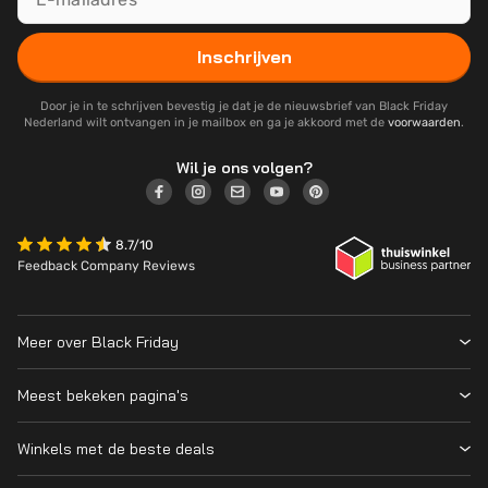
Inschrijven
Door je in te schrijven bevestig je dat je de nieuwsbrief van Black Friday
Nederland wilt ontvangen in je mailbox en ga je akkoord met de
voorwaarden
.
Wil je ons volgen?
8.7/10
Feedback Company Reviews
Meer over Black Friday
Black Friday 2026
Meest bekeken pagina's
Wanneer is Black Friday?
Winkeloverzicht
Cyber Monday 2026
Winkels met de beste deals
Black Friday Deals
Over ons
MediaMarkt